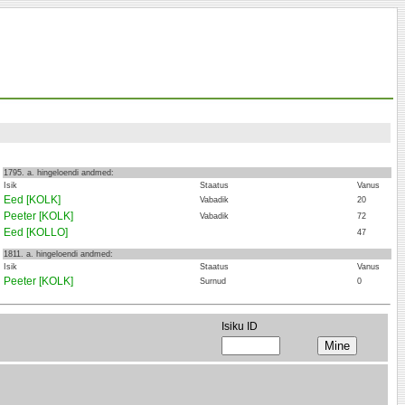
1795. a. hingeloendi andmed:
Isik
Staatus
Vanus
Eed [KOLK]
Vabadik
20
Peeter [KOLK]
Vabadik
72
Eed [KOLLO]
47
1811. a. hingeloendi andmed:
Isik
Staatus
Vanus
Peeter [KOLK]
Surnud
0
Isiku ID