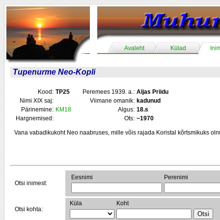
Avaleht
Külad
Ini
Tupenurme Neo-Kopli
Kood:
TP25
Peremees 1939. a.:
Aljas Priidu
Nimi XIX saj:
Viimane omanik:
kadunud
Pärinemine:
KM18
Algus:
18.s
Hargnemised:
Ots:
~1970
Vana vabadikukoht Neo naabruses, mille võis rajada Koristal kõrtsmikuks ol
Eesnimi
Perenimi
Otsi inimest:
Küla
Koht
Otsi kohta: