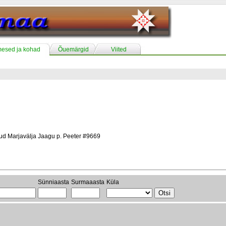
mesed ja kohad
Õuemärgid
Viited
nud Marjavälja Jaagu p. Peeter #9669
Sünniaasta
Surmaaasta
Küla