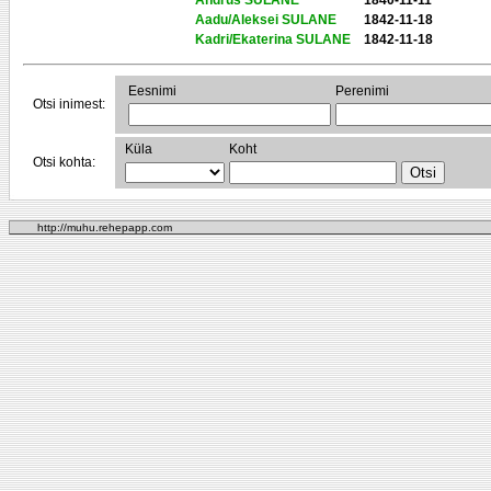
Andrus SULANE
1840-11-11
Aadu/Aleksei SULANE
1842-11-18
Kadri/Ekaterina SULANE
1842-11-18
Eesnimi
Perenimi
Otsi inimest:
Küla
Koht
Otsi kohta:
http://muhu.rehepapp.com