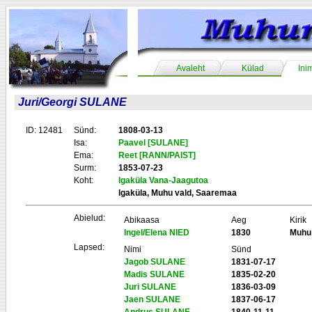
Avaleht
Külad
Ini
Juri/Georgi SULANE
ID: 12481
Sünd:
1808-03-13
Isa:
Paavel [SULANE]
Ema:
Reet [RANN/PAIST]
Surm:
1853-07-23
Koht:
Igaküla Vana-Jaagutoa
Igaküla, Muhu vald, Saaremaa
Abielud:
Abikaasa
Aeg
Kirik
Ingel/Elena NIED
1830
Muhu
Lapsed:
Nimi
Sünd
Jagob SULANE
1831-07-17
Madis SULANE
1835-02-20
Juri SULANE
1836-03-09
Jaen SULANE
1837-06-17