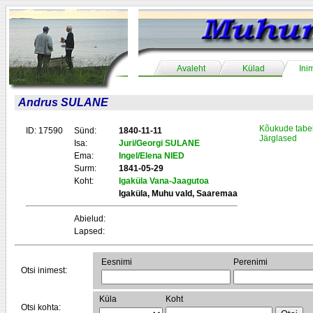
Avaleht
Külad
Ini
Andrus SULANE
Kõukude tabe
ID: 17590
Sünd:
1840-11-11
Järglased
Isa:
Juri/Georgi SULANE
Ema:
Ingel/Elena NIED
Surm:
1841-05-29
Koht:
Igaküla Vana-Jaagutoa
Igaküla, Muhu vald, Saaremaa
Abielud:
Lapsed:
Eesnimi
Perenimi
Otsi inimest:
Küla
Koht
Otsi kohta: