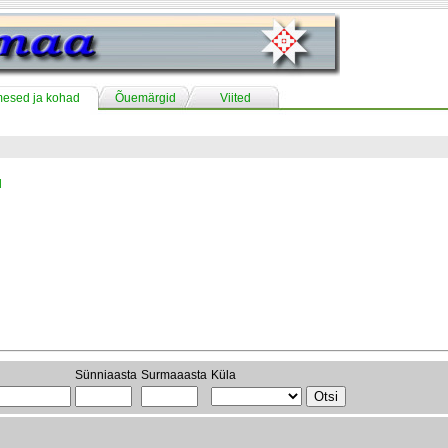
mesed ja kohad
Õuemärgid
Viited
l
Sünniaasta
Surmaaasta
Küla