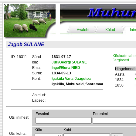
Avaleht
Külad
Ini
Jagob SULANE
Kõukude tabe
ID: 16311
Sünd:
1831-07-17
Järglased
Isa:
Juri/Georgi SULANE
Ema:
Ingel/Elena NIED
Hingeloendi
Surm:
1834-09-13
Aasta
Koht:
Igaküla Vana-Jaagutoa
1834
Igaküla, Muhu vald, Saaremaa
1850
Abielud:
Lapsed:
Eesnimi
Perenimi
Otsi inimest:
Küla
Koht
Otsi kohta: