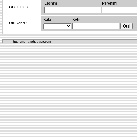
Eesnimi
Perenimi
Otsi inimest:
Küla
Koht
Otsi kohta:
http://muhu.rehepapp.com