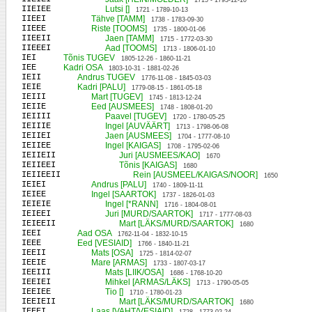
1715 - 1793-12-10
IIEIEE
Lutsi []
1721 - 1789-10-13
IIEEI
Tähve [TAMM]
1738 - 1783-09-30
IIEEE
Riste [TOOMS]
1735 - 1800-01-06
IIEEII
Jaen [TAMM]
1715 - 1772-03-30
IIEEEI
Aad [TOOMS]
1713 - 1806-01-10
IEI
Tõnis TUGEV
1805-12-26 - 1860-11-21
IEE
Kadri OSA
1803-10-31 - 1881-02-26
IEII
Andrus TUGEV
1776-11-08 - 1845-03-03
IEIE
Kadri [PALU]
1779-08-15 - 1861-05-18
IEIII
Mart [TUGEV]
1745 - 1813-12-24
IEIIE
Eed [AUSMEES]
1748 - 1808-01-20
IEIIII
Paavel [TUGEV]
1720 - 1780-05-25
IEIIIE
Ingel [AUVÄÄRT]
1713 - 1798-06-08
IEIIEI
Jaen [AUSMEES]
1704 - 1777-08-10
IEIIEE
Ingel [KAIGAS]
1708 - 1795-02-06
IEIIEII
Juri [AUSMEES/KAO]
1670
IEIIEEI
Tõnis [KAIGAS]
1680
IEIIEEII
Rein [AUSMEEL/KAIGAS/NOOR]
1650
IEIEI
Andrus [PALU]
1740 - 1809-11-11
IEIEE
Ingel [SAARTOK]
1737 - 1826-01-03
IEIEIE
Ingel [*RANN]
1716 - 1804-08-01
IEIEEI
Juri [MURD/SAARTOK]
1717 - 1777-08-03
IEIEEII
Mart [LÄKS/MURD/SAARTOK]
1680
IEEI
Aad OSA
1762-11-04 - 1832-10-15
IEEE
Eed [VESIAID]
1766 - 1840-11-21
IEEII
Mats [OSA]
1725 - 1814-02-07
IEEIE
Mare [ARMAS]
1733 - 1807-03-17
IEEIII
Mats [LIIK/OSA]
1686 - 1768-10-20
IEEIEI
Mihkel [ARMAS/LÄKS]
1713 - 1790-05-05
IEEIEE
Tio []
1710 - 1780-01-23
IEEIEII
Mart [LÄKS/MURD/SAARTOK]
1680
IEEEI
Laas [VAHT/VESIAID]