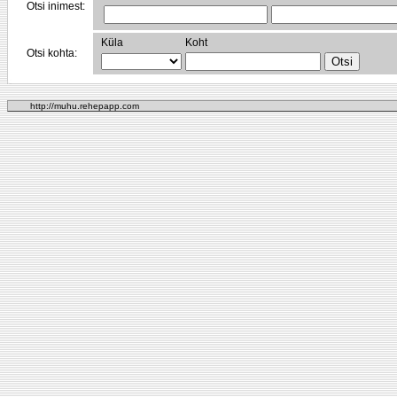
Otsi inimest:
Küla
Koht
Otsi kohta:
http://muhu.rehepapp.com