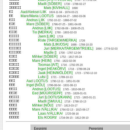
1728 - 1773-02-24
IEEEE
Madli [SÕBER]
1730 - 1788-02-27
IEEEII
Mats [KIVIHALL]
1690
EI
Aad/Aleksei LIIK
1824-11-04 - 1874-03-21
EE
Mare/Maria LOOTUS
1826-04-27 - 1892-03-06
EII
Andrus LIIK
1792-10-22 - 1866-07-02
EIE
Mare [SÕBER]
1796-07-25 - 1861-04-06
EIII
Andrus [LIIK]
1762-06-09 - 1808-05-21
EIIE
Tio [MERKA]
1760 - 1803-02-03
EIIII
Jaen [LIIK]
1719
EIIIE
Riste [TARGEM/MERKA]
1726
EIIIII
Mats [LIIK/OSA]
1686 - 1768-10-20
EIIIEI
Juri [MERKA/TARGEM/TREIEL]
1694 - 1774-02-03
EIIIEE
Madle []
1700 - 1767-12-04
EIEI
Mihkel [SÕBER]
1752 - 1817-05-24
EIEE
Mare [HEIN]
1750 - 1822-02-09
EIEII
Toomas [AIT]
1716 - 1792-05-20
EIEIE
Ingel [HEAKÕRV]
1718 - 1789-06-24
EIEEI
Jaak [HEIN/MÖLDER]
1715 - 1793-12-10
EIEEE
Lutsi []
1721 - 1789-10-13
EEI
Aad LOOTUS
1790-12-11 - 1851-01-09
EEE
Ingel [NÕU]
1796-08-04 - 1831-08-13
EEII
Andrus [LOOTUS]
1745 - 1810-08-22
EEIE
Eed [MÜÜRISEPP]
1755 - 1828-01-01
EEIII
Juri [LOOTUS/KANN]
1715 - 1803-01-21
EEIIE
Madli [SMUUL]
1718 - 1788-10-13
EEEI
Mihkel [NÕU]
1757 - 1813-03-17
EEEE
Mare /VÄLLIKA/
1764-02-13 - 1815-06-17
EEEEI
Laas /VÄLLIKA/
1725-08-16
EEEEE
Els /KOGRI/
1734-09-15 - 1812-09-10
Eesnimi
Perenimi