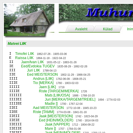
Avaleht
Külad
Ini
Matvei LIIK
I
Timofei LIIK
1862-07-26 - 1905-03-06
E
Raissa LIIK
1864-11-18 - 1922-04-22
II
Jaen/Ivan LIIK
1831-05-12 - 1883-01-26
IE
Eed/Evdokia TUGEV
1835-08-29 - 1892-02-26
III
Juri LIIK
1799-04-13
IIE
Eed MEISTERSON
1802-11-29 - 1866-04-25
IIII
Andrus [LIIK]
1762-06-09 - 1808-05-21
IIIE
Tio [MERKA]
1760 - 1803-02-03
IIIII
Jaen [LIIK]
1719
IIIIE
Riste [TARGEM/MERKA]
1726
IIIIII
Mats [LIIK/OSA]
1686 - 1768-10-20
IIIIEI
Juri [MERKA/TARGEM/TREIEL]
1694 - 1774-02-03
IIIIEE
Madle []
1700 - 1767-12-04
IIEI
Aad MEISTERSON
1772-10-08 - 1845-10-23
IIEE
Riste [TAMM]
1774-03-08 - 1841-01-16
IIEII
Jaak [MEISTERSON]
1742 - 1815-04-29
IIEIE
Eed [HEIN/MÖLDER)
1740 - 1814-04-03
IIEIII
Jaak [VAPPER]
1712 - 1804-09-22
IIEIIE
Mare []
1707 - 1784-01-08
IIEIEI
Jaak [HEIN/MÖLDER]