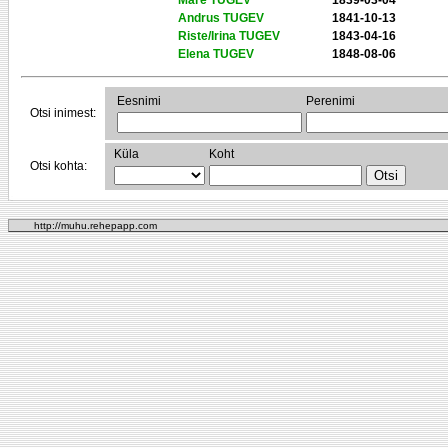
Mare TUGEV
1839-03-04
Andrus TUGEV
1841-10-13
Riste/Irina TUGEV
1843-04-16
Elena TUGEV
1848-08-06
Eesnimi
Perenimi
Otsi inimest:
Küla
Koht
Otsi kohta:
http://muhu.rehepapp.com