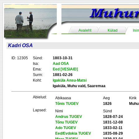
Avaleht
Külad
Ini
Kadri OSA
ID: 12305
Sünd:
1803-10-31
Isa:
Aad OSA
Ema:
Eed [VESIAID]
Surm:
1881-02-26
Koht:
Igaküla Ansu-Matsi
Igaküla, Muhu vald, Saaremaa
Abielud:
Abikaasa
Aeg
Kirik
Tõnis TUGEV
1826
Muhu
Lapsed:
Nimi
Sünd
Andrus TUGEV
1828-07-24
Tõnu TUGEV
1831-12-08
Ado TUGEV
1833-02-11
Eed/Evdokia TUGEV
1835-08-29