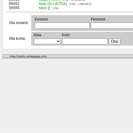
1712 - 1785-12-10
EEEEI
Mats [ALLIK/TEE]
1700 - 1780-06-27
EEEEE
Mare []
1704
Eesnimi
Perenimi
Otsi inimest:
Küla
Koht
Otsi kohta:
http://muhu.rehepapp.com