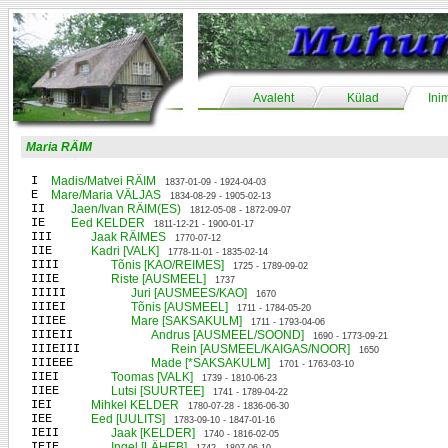
Avaleht
Külad
Ini
Maria RÄIM
I
Madis/Matvei RÄIM
1837-01-09 - 1924-04-03
E
Mare/Maria VÄLJAS
1834-08-29 - 1905-02-13
II
Jaen/Ivan RÄIM(ES)
1812-05-08 - 1872-09-07
IE
Eed KELDER
1811-12-21 - 1900-01-17
III
Jaak RÄIMES
1770-07-12
IIE
Kadri [VALK]
1778-11-01 - 1835-02-14
IIII
Tõnis [KAO/REIMES]
1725 - 1789-09-02
IIIE
Riste [AUSMEEL]
1737
IIIII
Juri [AUSMEES/KAO]
1670
IIIEI
Tõnis [AUSMEEL]
1711 - 1784-05-20
IIIEE
Mare [SAKSAKULM]
1711 - 1793-04-06
IIIEII
Andrus [AUSMEEL/SOOND]
1690 - 1773-09-21
IIIEIII
Rein [AUSMEEL/KAIGAS/NOOR]
1650
IIIEEE
Made [*SAKSAKULM]
1701 - 1763-03-10
IIEI
Toomas [VALK]
1739 - 1810-06-23
IIEE
Lutsi [SUURTEE]
1741 - 1789-04-22
IEI
Mihkel KELDER
1780-07-28 - 1836-06-30
IEE
Eed [UULITS]
1783-09-10 - 1847-01-16
IEII
Jaak [KELDER]
1740 - 1816-02-05
IEIE
Ingel [LÄHEB]