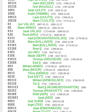
1742 - 1807-06-10
IEIII
Jaen [KELDER]
1710 - 1786-12-18
IEIIE
Ann [KAUGUL]
1718 - 1797-04-06
IEEI
Jaak UULITS
1743 - 1816-11-14
IEEE
Kadri [TAMMIK]
1752 - 1804-12-04
IEEII
Laas [UULITS]
1710 - 1789-03-11
IEEIE
Mare [*UULITS]
1713 - 1773-11-13
EI
Juri VÄLJAS
1807-01-21 - 1891-12-17
EE
Mare ARMAS
1805-01-31 - 1842-10-14
EII
Jaak VÄLJAS
1773-06-09 - 1846-03-15
EIE
Reet [ARU]
1774-07-11 - 1846-08-16
EIII
Aad [USK/VAHTER/VÄLJAS]
1709 - 1779-08-21
EIIE
Mare [KALLAVER]
1738 - 1824-11-08
EIIEI
Mart [KALLAVER]
1700 - 1773-03-14
EIIEE
Reet []
1720 - 1789-06-16
EIEI
Juri ARU
1744 - 1817-01-12
EIEE
Made [SEPP]
1748 - 1817-02-21
EIEII
Toomas [ARU/SEAR]
1705 - 1784-09-04
EIEEE
Eed []
1692 - 1788-03-01
EEI
Mihkel ARMAS
1776-09-22 - 1839-02-12
EEE
Mare [MÜÜR]
1776-02-23 - 1846-08-24
EEII
Tõnis [ARMAS]
1747 - 1785-09-20
EEIE
Eed [VETT]
1749 - 1826-12-14
EEIII
Mihkel [ARMAS/LÄKS]
1713 - 1790-05-05
EEIIE
Tio []
1710 - 1780-01-23
EEIIII
Mart [LÄKS/MURD/SAARTOK]
1680
EEIEI
Toomas [PAAK/VETT]
1700 - 1766-09-01
EEIEE
Rõõt [AER]
1717 - 1798-05-30
EEIEEI
Jaak [AER]
1690
EEEI
Aad SURM
1744 - 1822-01-08
EEEE
Ingel [TEE]
1756 - 1822-02-25
EEEII
Jaak [KIIKER/MÜÜR]
1710
EEEIE
Made [TUST]