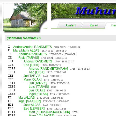
Avaleht
Külad
Ini
(ristimata) RANDMETS
I
Andrus/Andrei RANDMETS
1814-10-25 - 1878-01-14
E
Mare/Maria ALJAS
1817-03-11 - 1888-01-04
II
Andrus RANDMETS
1788-07-28 - 1858-01-09
IE
Riste [TARVIS]
1788-02-21 - 1843-11-13
III
Andrus RANDMETS
1749 - 1832-07-17
IIE
Eed [LIISK]
1749 - 1834-03-15
IIII
Andrus [RANDMETS/VAHA]
1716 - 1776-06-13
IIEI
Aad [LIISK]
1717 - 1789-02-07
IEI
Juri TARVIS
1740 - 1819-03-16
IEE
Mare [OLAK]
1749 - 1815-01-11
IEII
Juri [TARVIS]
1705 - 1765-02-10
IEIE
Lutsi [TARVIS]
1695
IEEI
Juri [OLAK]
1706 - 1784-05-03
IEEE
Ingel [*OLAK]
1717 - 1767-02-03
EI
Mart ALJAS
1782-09-23 - 1836-06-27
EE
Ingel [NAABER]
1784-08-25 - 1856-03-05
EII
Jaak ALJAS
1748 - 1830-06-10
EIE
Eed [LEMBER]
1752 - 1823-12-28
EIII
Mart [ALJAS/KASK/KERSTIK]
1700
EIIE
Mare [VÄLJAOTS]