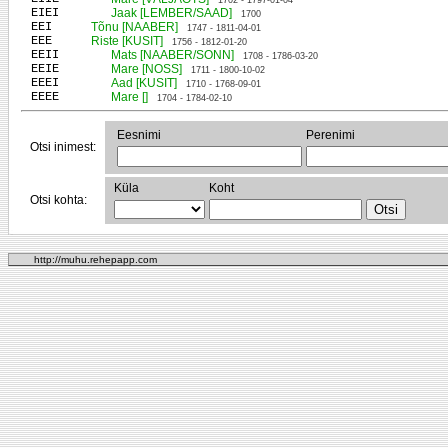
1702 - 1797-01-04
EIEI
Jaak [LEMBER/SAAD]
1700
EEI
Tõnu [NAABER]
1747 - 1811-04-01
EEE
Riste [KUSIT]
1756 - 1812-01-20
EEII
Mats [NAABER/SONN]
1708 - 1786-03-20
EEIE
Mare [NOSS]
1711 - 1800-10-02
EEEI
Aad [KUSIT]
1710 - 1768-09-01
EEEE
Mare []
1704 - 1784-02-10
Eesnimi
Perenimi
Otsi inimest:
Küla
Koht
Otsi kohta:
http://muhu.rehepapp.com