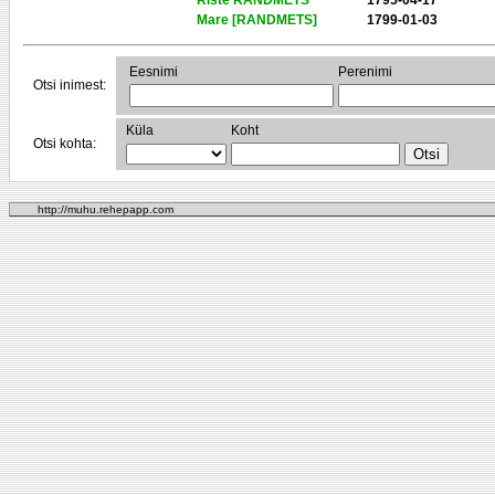
Riste RANDMETS
1795-04-17
Mare [RANDMETS]
1799-01-03
Eesnimi
Perenimi
Otsi inimest:
Küla
Koht
Otsi kohta:
http://muhu.rehepapp.com