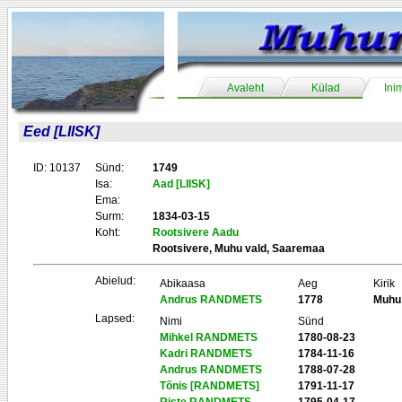
Avaleht
Külad
Ini
Eed [LIISK]
ID: 10137
Sünd:
1749
Isa:
Aad [LIISK]
Ema:
Surm:
1834-03-15
Koht:
Rootsivere Aadu
Rootsivere, Muhu vald, Saaremaa
Abielud:
Abikaasa
Aeg
Kirik
Andrus RANDMETS
1778
Muhu
Lapsed:
Nimi
Sünd
Mihkel RANDMETS
1780-08-23
Kadri RANDMETS
1784-11-16
Andrus RANDMETS
1788-07-28
Tõnis [RANDMETS]
1791-11-17