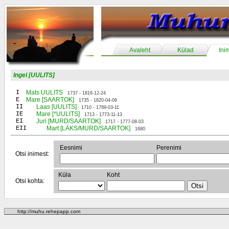
Avaleht
Külad
Ini
Ingel [UULITS]
I
Mats UULITS
1737 - 1816-12-24
E
Mare [SAARTOK]
1735 - 1820-04-06
II
Laas [UULITS]
1710 - 1789-03-11
IE
Mare [*UULITS]
1713 - 1773-11-13
EI
Juri [MURD/SAARTOK]
1717 - 1777-08-03
EII
Mart [LÄKS/MURD/SAARTOK]
1680
Eesnimi
Perenimi
Otsi inimest:
Küla
Koht
Otsi kohta:
http://muhu.rehepapp.com