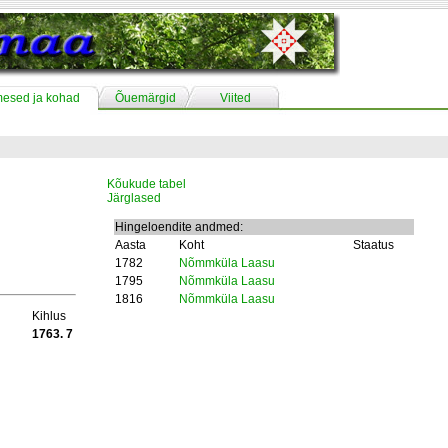
mesed ja kohad
Õuemärgid
Viited
Kõukude tabel
Järglased
Hingeloendite andmed:
Aasta
Koht
Staatus
1782
Nõmmküla Laasu
1795
Nõmmküla Laasu
1816
Nõmmküla Laasu
Kihlus
1763. 7