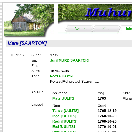
Avaleht
Külad
Ini
Mare [SAARTOK]
ID: 9597
Sünd:
1735
Isa:
Juri [MURD/SAARTOK]
Ema:
Surm:
1820-04-06
Koht:
Põitse Kästiki
Põitse, Muhu vald, Saaremaa
Abielud:
Abikaasa
Aeg
Kirik
Mats UULITS
1763
Muhu
Lapsed:
Nimi
Sünd
Tähve [UULITS]
1765-12-19
Ingel [UULITS]
1768-10-20
Kadri [UULITS]
1768-10-20
Eed [UULITS]
1770-10-01