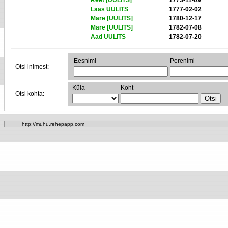
Reet [UULITS]
1773-11-09
Laas UULITS
1777-02-02
Mare [UULITS]
1780-12-17
Mare [UULITS]
1782-07-08
Aad UULITS
1782-07-20
Eesnimi
Perenimi
Otsi inimest:
Küla
Koht
Otsi kohta:
http://muhu.rehepapp.com