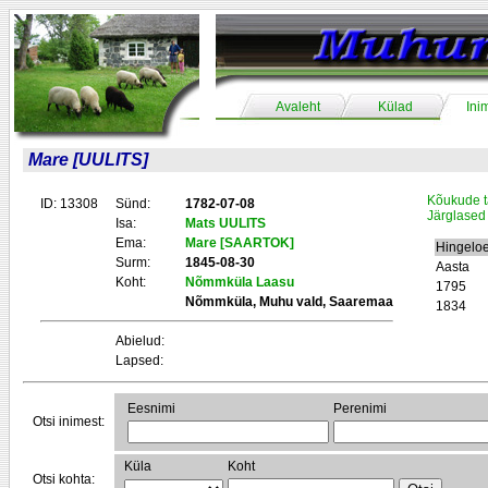
Avaleht
Külad
Ini
Mare [UULITS]
Kõukude t
ID: 13308
Sünd:
1782-07-08
Järglased
Isa:
Mats UULITS
Ema:
Mare [SAARTOK]
Hingelo
Surm:
1845-08-30
Aasta
Koht:
Nõmmküla Laasu
1795
Nõmmküla, Muhu vald, Saaremaa
1834
Abielud:
Lapsed:
Eesnimi
Perenimi
Otsi inimest:
Küla
Koht
Otsi kohta: