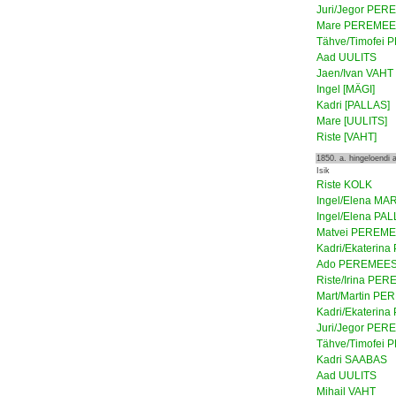
Juri/Jegor PE
Mare PEREME
Tähve/Timofei
Aad UULITS
Jaen/Ivan VAHT
Ingel [MÄGI]
Kadri [PALLAS]
Mare [UULITS]
Riste [VAHT]
1850. a. hingeloendi
Isik
Riste KOLK
Ingel/Elena MA
Ingel/Elena PA
Matvei PEREM
Kadri/Ekaterin
Ado PEREMEE
Riste/Irina PE
Mart/Martin P
Kadri/Ekaterin
Juri/Jegor PE
Tähve/Timofei
Kadri SAABAS
Aad UULITS
Mihail VAHT