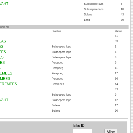
 VAHT
Sulasepere laps
5
Sulasepere laps
10
Sulane
43
Lesk
70
 andmed:
Staatus
Vanus
41
LLAS
33
ES
Sulasepere laps
1
EES
Sulasepere laps
4
ES
Sulasepere laps
6
EES
Perepoeg
9
S
Perepoeg
11
EREMEES
Perepoeg
17
REMEES
Perepoeg
36
 PEREMEES
Peremees
64
43
Sulasepere laps
9
 VAHT
Sulasepere laps
12
Sulane
17
Sulane
50
Isiku ID