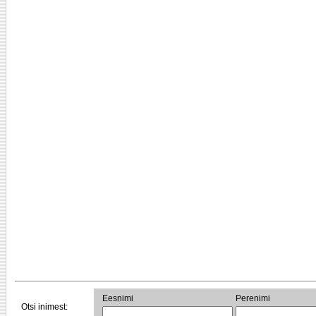
Eesnimi
Perenimi
Otsi inimest: