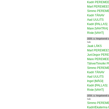
Kadri PEREME
Mart PEREMEE
Simmo PEREM
Kadri TÄNAV
Aad UULITS
Kadri [PALLAS]
Mare [VAHTRA]
Riste [VAHT]
1826. a. hingeloendi
Isik
Jaak LÄKS
Mart PEREMEE
Juri/Jegor PE
Mare PEREME
Tähve/Timofei
Simmo PEREM
Kadri TÄNAV
Aad UULITS
Ingel [MÄGI]
Kadri [PALLAS]
Riste [VAHT]
1834. a. hingeloendi
Isik
Simmo PEREM
Kadri/Ekaterin