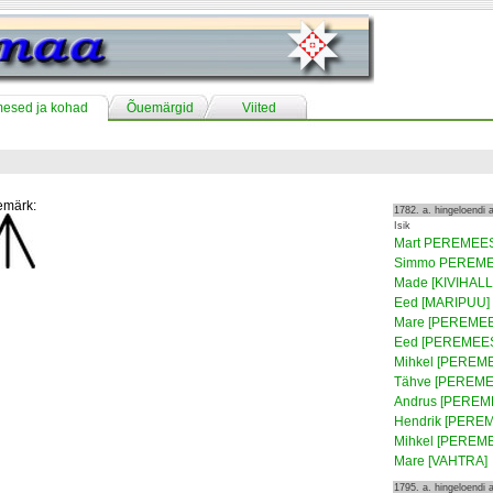
mesed ja kohad
Õuemärgid
Viited
märk:
1782. a. hingeloendi
Isik
Mart PEREMEE
Simmo PEREM
Made [KIVIHALL
Eed [MARIPUU]
Mare [PEREME
Eed [PEREMEE
Mihkel [PEREM
Tähve [PEREME
Andrus [PEREM
Hendrik [PERE
Mihkel [PEREM
Mare [VAHTRA]
1795. a. hingeloendi