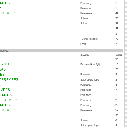
REMEES
Perepoeg
13
ES
Peretütar
15
 PEREMEES
Peremees
41
Sulane
50
Sulane
27
41
54
Tüdruk (Magd)
73
Lesk
73
 andmed:
Staatus
Vanus
34
RIPUU
Kasvandik (zögl)
16
LLAS
26
EES
Perepoeg
2
a PEREMEES
Sulasepere laps
3
S
Perepoeg
4
REMEES
Peretütar
7
EREMEES
Perepoeg
10
a PEREMEES
Peretütar
22
REMEES
Perepoeg
29
 PEREMEES
Peremees
57
36
Surnud
0
Sulasepere laps
2