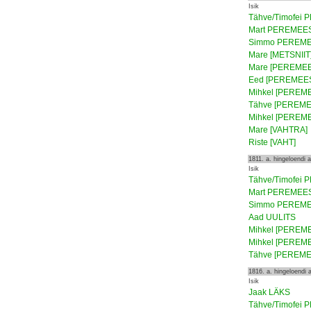
Isik
Tähve/Timofei
Mart PEREMEE
Simmo PEREM
Mare [METSNIIT
Mare [PEREME
Eed [PEREMEE
Mihkel [PEREM
Tähve [PEREME
Mihkel [PEREM
Mare [VAHTRA]
Riste [VAHT]
1811. a. hingeloendi
Isik
Tähve/Timofei
Mart PEREMEE
Simmo PEREM
Aad UULITS
Mihkel [PEREM
Mihkel [PEREM
Tähve [PEREME
1816. a. hingeloendi
Isik
Jaak LÄKS
Tähve/Timofei