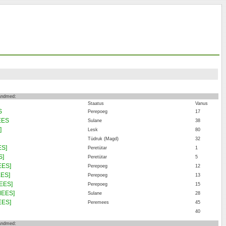
 andmed:
Staatus
Vanus
S
Perepoeg
17
EES
Sulane
38
]
Lesk
80
Tüdruk (Magd)
32
ES]
Peretütar
1
S]
Peretütar
5
EES]
Perepoeg
12
ES]
Perepoeg
13
EES]
Perepoeg
15
MEES]
Sulane
28
EES]
Peremees
45
40
 andmed: