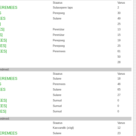
Staatus
Vanus
 PEREMEES
Sulasepere laps
2
S
Perepoeg
30
EES
Sulane
49
]
25
ES]
Peretütar
13
S]
Peretütar
15
EES]
Perepoeg
19
ES]
Perepoeg
25
EES]
Peremees
61
50
28
 andmed:
Staatus
Vanus
 PEREMEES
Sulane
18
S
Peremees
46
EES
Sulane
65
Sulane
27
EES]
Surnud
0
EES]
Surnud
0
ES]
Surnud
0
 andmed:
Staatus
Vanus
Kasvandik (zögl)
12
 PEREMEES
Sulane
23