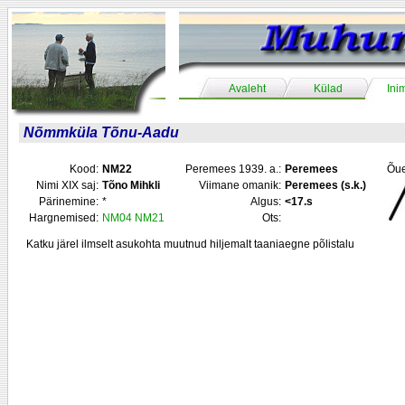
Avaleht
Külad
Ini
Nõmmküla Tõnu-Aadu
Kood:
NM22
Peremees 1939. a.:
Peremees
Õue
Nimi XIX saj:
Tõno Mihkli
Viimane omanik:
Peremees (s.k.)
Pärinemine:
*
Algus:
<17.s
Hargnemised:
NM04
NM21
Ots:
Katku järel ilmselt asukohta muutnud hiljemalt taaniaegne põlistalu