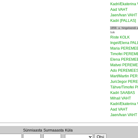
Kadri/Ekaterina
Aad VAHT
Jaen/Ivan VAHT
Kadri [PALLAS]
1858. a. hingeloendi
Isik
Riste KOLK
Ingel/Elena PA
Maria PEREME
Timofei PEREM
Elena PEREME
Matvei PEREM
Ado PEREMEE
Mart/Martin P
Juri/Jegor PE
Tähve/Timofei
Kadri SAABAS
Mihail VAHT
Kadri/Ekaterina
Aad VAHT
Jaen/Ivan VAHT
Sünniaasta
Surmaaasta
Küla