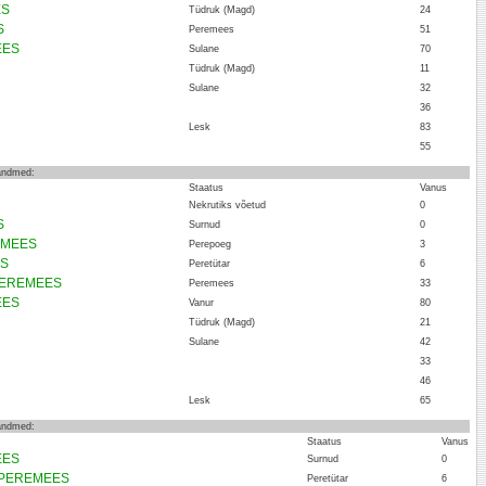
ES
Tüdruk (Magd)
24
S
Peremees
51
EES
Sulane
70
Tüdruk (Magd)
11
Sulane
32
36
Lesk
83
55
 andmed:
Staatus
Vanus
Nekrutiks võetud
0
S
Surnud
0
REMEES
Perepoeg
3
ES
Peretütar
6
 PEREMEES
Peremees
33
EES
Vanur
80
Tüdruk (Magd)
21
Sulane
42
33
46
Lesk
65
 andmed:
Staatus
Vanus
EES
Surnud
0
a PEREMEES
Peretütar
6