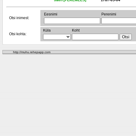
Jaen [PEREMEES]
1787-05-04
Eesnimi
Perenimi
Otsi inimest:
Küla
Koht
Otsi kohta:
http://muhu.rehepapp.com