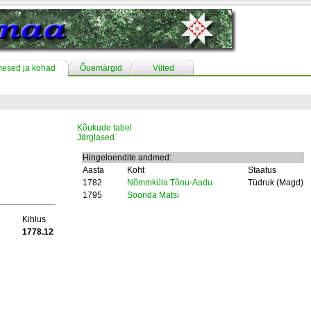
mesed ja kohad
Õuemärgid
Viited
Kõukude tabel
Järglased
Hingeloendite andmed:
Aasta
Koht
Staatus
1782
Nõmmküla Tõnu-Aadu
Tüdruk (Magd)
1795
Soonda Matsi
Kihlus
1778.12