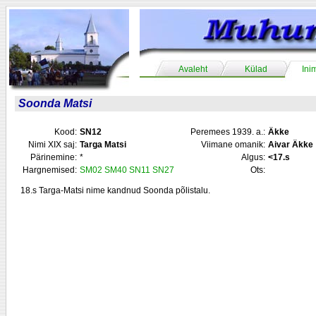
Avaleht
Külad
Ini
Soonda Matsi
Kood:
SN12
Peremees 1939. a.:
Äkke
Nimi XIX saj:
Targa Matsi
Viimane omanik:
Aivar Äkke
Pärinemine:
*
Algus:
<17.s
Hargnemised:
SM02
SM40
SN11
SN27
Ots:
18.s Targa-Matsi nime kandnud Soonda põlistalu.