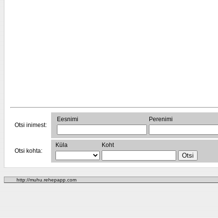
Eesnimi
Perenimi
Otsi inimest:
Küla
Koht
Otsi kohta:
http://muhu.rehepapp.com