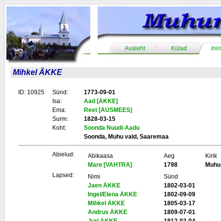
Avaleht
Külad
Ini
Mihkel ÄKKE
ID: 10925
Sünd:
1773-09-01
Isa:
Aad [ÄKKE]
Ema:
Reet [AUSMEES]
Surm:
1828-03-15
Koht:
Soonda Nuudi-Aadu
Soonda, Muhu vald, Saaremaa
Abielud:
Abikaasa
Aeg
Kirik
Mare [VAHTRA]
1798
Muhu
Lapsed:
Nimi
Sünd
Jaen ÄKKE
1802-03-01
Ingel/Elena ÄKKE
1802-09-09
Mihkel ÄKKE
1805-03-17
Andrus ÄKKE
1809-07-01