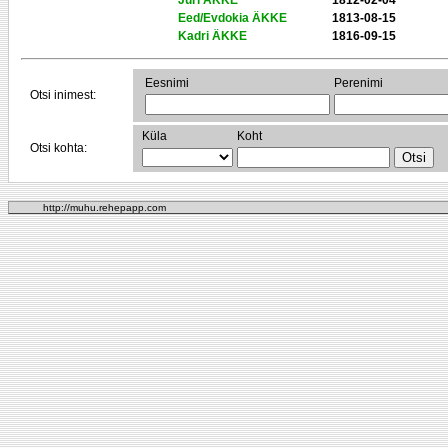
Juri ÄKKE
1812-02-04
Eed/Evdokia ÄKKE
1813-08-15
Kadri ÄKKE
1816-09-15
Eesnimi
Perenimi
Otsi inimest:
Küla
Koht
Otsi kohta:
http://muhu.rehepapp.com