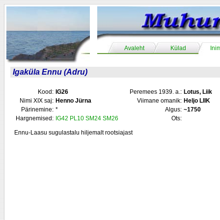
Avaleht
Külad
Ini
Igaküla Ennu (Adru)
Kood:
IG26
Peremees 1939. a.:
Lotus, Liik
Nimi XIX saj:
Henno Jürna
Viimane omanik:
Heljo LIIK
Pärinemine:
*
Algus:
~1750
Hargnemised:
IG42
PL10
SM24
SM26
Ots:
Ennu-Laasu sugulastalu hiljemalt rootsiajast