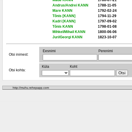
Made KANN
1786-07-21
Andrus/Andrei KANN
1788-11-05
Mare KANN
1792-02-24
Tõnis [KANN]
1794-11-29
Kadri [KANN]
1797-09-02
Tõnis KANN
1798-01-08
Mihkel/Mihail KANN
1800-06-06
Juri/Georgi KANN
1823-10-07
Eesnimi
Perenimi
Otsi inimest:
Küla
Koht
Otsi kohta:
http://muhu.rehepapp.com