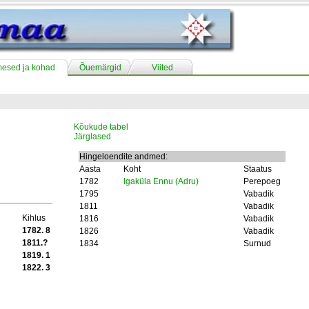
mesed ja kohad
Õuemärgid
Viited
Kõukude tabel
Järglased
Hingeloendite andmed:
Aasta
Koht
Staatus
1782
Igaküla Ennu (Adru)
Perepoeg
1795
Vabadik
1811
Vabadik
Kihlus
1816
Vabadik
1782. 8
1826
Vabadik
1811.?
1834
Surnud
1819. 1
1822. 3