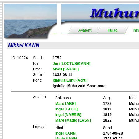
Avaleht
Külad
Ini
Mihkel KANN
ID: 10274
Sünd:
1752
Isa:
Juri [LOOTUS/KANN]
Ema:
Madli [SMUUL]
Surm:
1833-08-11
Koht:
Igaküla Ennu (Adru)
Igaküla, Muhu vald, Saaremaa
Abielud:
Abikaasa
Aeg
Kirik
Mare [ABE]
1782
Muhu
Ingel [LAUK]
1811
Muhu
Ingel [NAERIS]
1819
Muhu
Mare (Made) [LASN]
1822
Muhu
Lapsed:
Nimi
Sünd
Ingel KANN
1784-09-28