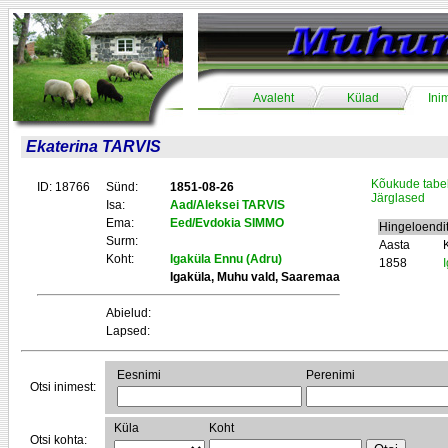
Avaleht
Külad
Ini
Ekaterina TARVIS
Kõukude tabe
ID: 18766
Sünd:
1851-08-26
Järglased
Isa:
Aad/Aleksei TARVIS
Ema:
Eed/Evdokia SIMMO
Hingeloendi
Surm:
Aasta
Koht:
Igaküla Ennu (Adru)
1858
Igaküla, Muhu vald, Saaremaa
Abielud:
Lapsed:
Eesnimi
Perenimi
Otsi inimest:
Küla
Koht
Otsi kohta: