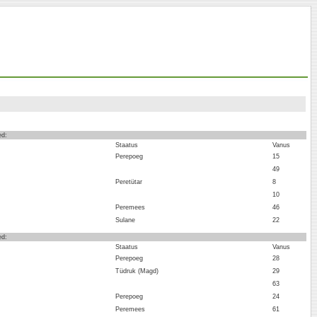
ed:
Staatus
Vanus
Perepoeg
15
49
Peretütar
8
10
Peremees
46
Sulane
22
ed:
Staatus
Vanus
Perepoeg
28
Tüdruk (Magd)
29
63
Perepoeg
24
Peremees
61