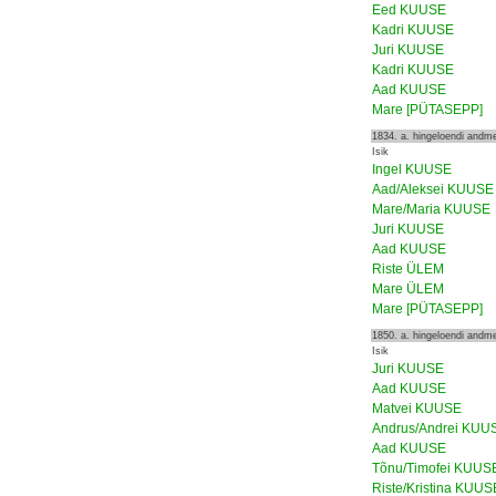
Eed KUUSE
Kadri KUUSE
Juri KUUSE
Kadri KUUSE
Aad KUUSE
Mare [PÜTASEPP]
1834. a. hingeloendi andm
Isik
Ingel KUUSE
Aad/Aleksei KUUSE
Mare/Maria KUUSE
Juri KUUSE
Aad KUUSE
Riste ÜLEM
Mare ÜLEM
Mare [PÜTASEPP]
1850. a. hingeloendi andm
Isik
Juri KUUSE
Aad KUUSE
Matvei KUUSE
Andrus/Andrei KUU
Aad KUUSE
Tõnu/Timofei KUUS
Riste/Kristina KUUS