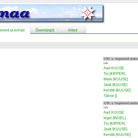
mesed ja kohad
Õuemärgid
Viited
1782. a. hingeloendi andm
Isik
Aad KUUSE
Tio [KIPPER]
Mare [KUUSE]
Jaak [KUUSE]
Kerstik [KUUSE]
Tähve []
1795. a. hingeloendi andm
Isik
Aad KUUSE
Ingel [INGEL]
Tio [KIPPER]
Jaak [KUUSE]
Kerstik [KUUSE]