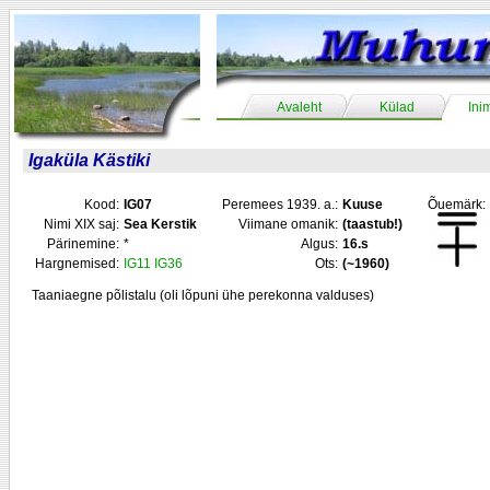
Avaleht
Külad
Ini
Igaküla Kästiki
Kood:
IG07
Peremees 1939. a.:
Kuuse
Õuemärk:
Nimi XIX saj:
Sea Kerstik
Viimane omanik:
(taastub!)
Pärinemine:
*
Algus:
16.s
Hargnemised:
IG11
IG36
Ots:
(~1960)
Taaniaegne põlistalu (oli lõpuni ühe perekonna valduses)