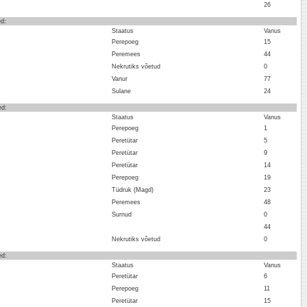
26
ed:
Staatus
Vanus
Perepoeg
15
Peremees
44
Nekrutiks võetud
0
Vanur
77
Sulane
24
ed:
Staatus
Vanus
Perepoeg
1
Peretütar
5
Peretütar
9
Peretütar
14
Perepoeg
19
Tüdruk (Magd)
23
Peremees
48
Surnud
0
44
Nekrutiks võetud
0
ed:
Staatus
Vanus
Peretütar
6
Perepoeg
11
Peretütar
15