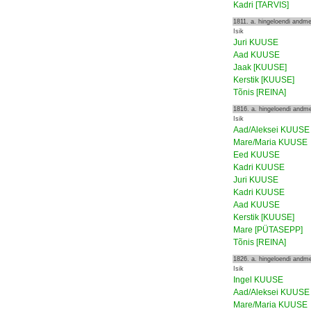
Kadri [TARVIS]
1811. a. hingeloendi andm
Isik
Juri KUUSE
Aad KUUSE
Jaak [KUUSE]
Kerstik [KUUSE]
Tõnis [REINA]
1816. a. hingeloendi andm
Isik
Aad/Aleksei KUUSE
Mare/Maria KUUSE
Eed KUUSE
Kadri KUUSE
Juri KUUSE
Kadri KUUSE
Aad KUUSE
Kerstik [KUUSE]
Mare [PÜTASEPP]
Tõnis [REINA]
1826. a. hingeloendi andm
Isik
Ingel KUUSE
Aad/Aleksei KUUSE
Mare/Maria KUUSE