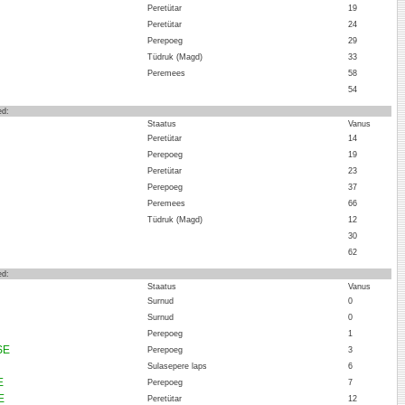
Peretütar
19
Peretütar
24
Perepoeg
29
Tüdruk (Magd)
33
Peremees
58
54
ed:
Staatus
Vanus
Peretütar
14
Perepoeg
19
Peretütar
23
Perepoeg
37
Peremees
66
Tüdruk (Magd)
12
30
62
ed:
Staatus
Vanus
Surnud
0
Surnud
0
Perepoeg
1
SE
Perepoeg
3
Sulasepere laps
6
E
Perepoeg
7
E
Peretütar
12