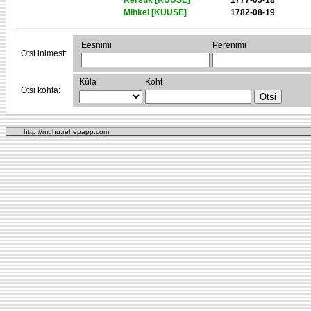
Kerstik [KUUSE]
1777-05-18
Mihkel [KUUSE]
1782-08-19
Eesnimi
Perenimi
Otsi inimest:
Küla
Koht
Otsi kohta:
http://muhu.rehepapp.com