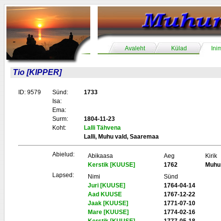
Avaleht
Külad
Ini
Tio [KIPPER]
ID: 9579
Sünd:
1733
Isa:
Ema:
Surm:
1804-11-23
Koht:
Lalli Tähvena
Lalli, Muhu vald, Saaremaa
Abielud:
Abikaasa
Aeg
Kirik
Kerstik [KUUSE]
1762
Muhu
Lapsed:
Nimi
Sünd
Juri [KUUSE]
1764-04-14
Aad KUUSE
1767-12-22
Jaak [KUUSE]
1771-07-10
Mare [KUUSE]
1774-02-16