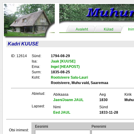
Avaleht
Külad
Ini
Kadri KUUSE
ID: 12614
Sünd:
1794-08-29
Isa:
Jaak [KUUSE]
Ema:
Ingel [HEAPOST}
Surm:
1835-08-25
Koht:
Rootsivere Salu-Lauri
Rootsivere, Muhu vald, Saaremaa
Abielud:
Abikaasa
Aeg
Kirik
Jaen/Joann JAUL
1830
Muhu
Lapsed:
Nimi
Sünd
Eed JAUL
1833-11-28
Eesnimi
Perenimi
Otsi inimest: