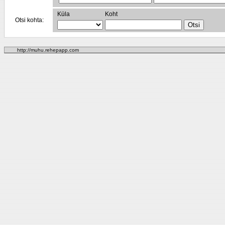
Küla
Koht
Otsi kohta:
http://muhu.rehepapp.com