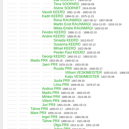
Iisa SOOPART
1906-03-18
Tiina SOOPARD
1909-04-09
Alvine SOOPART
1914-03-06
Vassili KEERD
1881-12-06 - 1883-02-25
Kadri KEERD
1884-01-10 - 1975-11-23
Riina RAUNMÄGI
1907-08-12 - 1907-09-08
Martin Eost RAUNMÄGI
1914-12-05 - 1918-10-24
Milda-Emilie RAUNMÄGI
1920-02-04
Feodor KEERD
1886-12-11 - 1888-02-10
Andrei KEERD
1889-05-30
Sinaida KEERD
1913-03-07
Susanna KEERD
1921-02-12
Mihail KEERD
1922-09-09
Peeter Paul KEERD
1926-02-26
Georgi KEERD
1892-03-12 - 1893-02-03
Madis PRII
1852-06-18 - 1940-02-14
Jaen PRII
1878-10-26 - 1953-05-30
Ruudu PRII
1902-06-04 - 1940-05-17
Villiam VESKIMEISTER
1935-03-03 - 1968-03
Kalju VESKIMEISTER
1937-05-06
Juula PRII
1907-09-20
Liina PRII
1909-09-24 - 1979-07-16
Andrus PRII
1880-12-19
Madis PRII
1883-01-06 - 1883-03-05
Mihkel PRII
1885-06-19 - 1914-06-10
Villem PRII
1888-09-15
Juri PRII
1891-03-08 - 1891-03-13
Tähve PRII
1855-07-17 - 1855-07-23
Mare PRII
1856-10-16 - 1936-03-19
Ingel PRII
1883-09-22 - 1884-08-19
Tähve PRII
1886-04-13 - 1921-06-02
Olga PRII
1913-11-30 - 1951-12-09