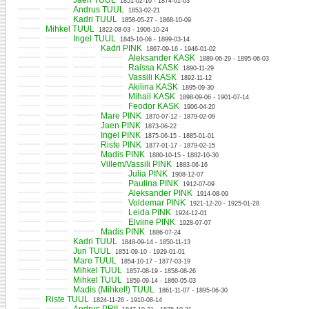
Jaen TUUL
1851-02-10 - 1874-01-03
Andrus TUUL
1853-02-21
Kadri TUUL
1858-05-27 - 1868-10-09
Mihkel TUUL
1822-08-03 - 1906-10-24
Ingel TUUL
1845-10-06 - 1899-03-14
Kadri PINK
1867-09-16 - 1946-01-02
Aleksander KASK
1889-06-29 - 1895-06-03
Raissa KASK
1890-11-29
Vassili KASK
1892-11-12
Akilina KASK
1895-09-30
Mihail KASK
1898-09-06 - 1901-07-14
Feodor KASK
1906-04-20
Mare PINK
1870-07-12 - 1879-02-09
Jaen PINK
1873-06-22
Ingel PINK
1875-06-15 - 1885-01-01
Riste PINK
1877-01-17 - 1879-02-15
Madis PINK
1880-10-15 - 1882-10-30
Villem/Vassili PINK
1883-06-16
Julia PINK
1908-12-07
Paulina PINK
1912-07-09
Aleksander PINK
1914-08-09
Voldemar PINK
1921-12-20 - 1925-01-28
Leida PINK
1924-12-01
Elviine PINK
1928-07-07
Madis PINK
1886-07-24
Kadri TUUL
1848-09-14 - 1850-11-13
Juri TUUL
1851-09-10 - 1929-01-01
Mare TUUL
1854-10-17 - 1877-03-19
Mihkel TUUL
1857-08-19 - 1858-08-26
Mihkel TUUL
1859-09-14 - 1860-05-03
Madis (Mihkel!) TUUL
1861-11-07 - 1895-06-30
Riste TUUL
1824-11-26 - 1910-08-14