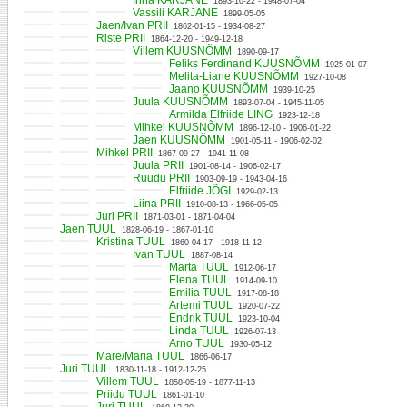
Irina KARJANE
1893-10-22 - 1948-07-04
Vassili KARJANE
1899-05-05
Jaen/Ivan PRII
1862-01-15 - 1934-08-27
Riste PRII
1864-12-20 - 1949-12-18
Villem KUUSNÕMM
1890-09-17
Feliks Ferdinand KUUSNÕMM
1925-01-07
Melita-Liane KUUSNÕMM
1927-10-08
Jaano KUUSNÕMM
1939-10-25
Juula KUUSNÕMM
1893-07-04 - 1945-11-05
Armilda Elfriide LING
1923-12-18
Mihkel KUUSNÕMM
1896-12-10 - 1906-01-22
Jaen KUUSNÕMM
1901-05-11 - 1906-02-02
Mihkel PRII
1867-09-27 - 1941-11-08
Juula PRII
1901-08-14 - 1906-02-17
Ruudu PRII
1903-09-19 - 1943-04-16
Elfriide JÕGI
1929-02-13
Liina PRII
1910-08-13 - 1966-05-05
Juri PRII
1871-03-01 - 1871-04-04
Jaen TUUL
1828-06-19 - 1867-01-10
Kristina TUUL
1860-04-17 - 1918-11-12
Ivan TUUL
1887-08-14
Marta TUUL
1912-06-17
Elena TUUL
1914-09-10
Emilia TUUL
1917-08-18
Artemi TUUL
1920-07-22
Endrik TUUL
1923-10-04
Linda TUUL
1926-07-13
Arno TUUL
1930-05-12
Mare/Maria TUUL
1866-06-17
Juri TUUL
1830-11-18 - 1912-12-25
Villem TUUL
1858-05-19 - 1877-11-13
Priidu TUUL
1861-01-10