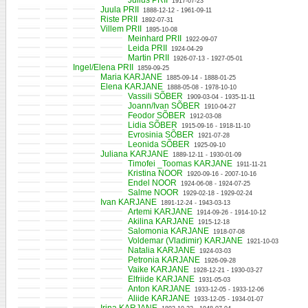
Julius PRII
1917-07-23
Juula PRII
1888-12-12 - 1961-09-11
Riste PRII
1892-07-31
Villem PRII
1895-10-08
Meinhard PRII
1922-09-07
Leida PRII
1924-04-29
Martin PRII
1926-07-13 - 1927-05-01
Ingel/Elena PRII
1859-09-25
Maria KARJANE
1885-09-14 - 1888-01-25
Elena KARJANE
1888-05-08 - 1978-10-10
Vassili SÕBER
1909-03-04 - 1935-11-11
Joann/Ivan SÕBER
1910-04-27
Feodor SÕBER
1912-03-08
Lidia SÕBER
1915-09-16 - 1918-11-10
Evrosinia SÕBER
1921-07-28
Leonida SÕBER
1925-09-10
Juliana KARJANE
1889-12-11 - 1930-01-09
Timofei _Toomas KARJANE
1911-11-21
Kristina NOOR
1920-09-16 - 2007-10-16
Endel NOOR
1924-06-08 - 1924-07-25
Salme NOOR
1929-02-18 - 1929-02-24
Ivan KARJANE
1891-12-24 - 1943-03-13
Artemi KARJANE
1914-09-26 - 1914-10-12
Akilina KARJANE
1915-12-18
Salomonia KARJANE
1918-07-08
Voldemar (Vladimir) KARJANE
1921-10-03
Natalia KARJANE
1924-03-03
Petronia KARJANE
1926-09-28
Vaike KARJANE
1928-12-21 - 1930-03-27
Elfriide KARJANE
1931-05-03
Anton KARJANE
1933-12-05 - 1933-12-06
Aliide KARJANE
1933-12-05 - 1934-01-07