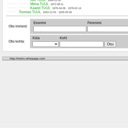
Juri TUUL
1869-12-30
Miina TUUL
1872-08-11
Kaarel TUUL
1876-04-09 - 1879-02-14
Toomas TUUL
1833-12-03 - 1835-05-09
Eesnimi
Perenimi
Otsi inimest:
Küla
Koht
Otsi kohta:
http://muhu.rehepapp.com