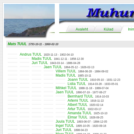
Avaleht
Külad
Ini
Mats TUUL
1793-10-11 - 1860-02-10
Andrus TUUL
1820-11-13 - 1902-04-10
Madis TUUL
1841-12-11 - 1858-12-30
Juri TUUL
1843-03-14 - 1886-04-28
Jaen TUUL
1864-05-12 - 1926-02-13
Villem TUUL
1884-06-28 - 1884-09-02
Madis TUUL
1885-10-11
Joann TUUL
1910-05-10 - 1931-12-23
Lidia TUUL
1914-03-28 - 1933-05-01
Mihkel TUUL
1888-11-18 - 1889-07-04
Jaen TUUL
1890-07-19 - 1977-06-27
Bernhard TUUL
1914-10-03
Artemi TUUL
1916-11-22
Albert TUUL
1920-02-14
Artur TUUL
1922-03-17
Amanda TUUL
1925-10-10
Elmar TUUL
1928-09-25
Juula TUUL
1893-06-07 - 1894-12-05
Ingel TUUL
1895-10-05 - 1920-09-16
Juri TUUL
1898-04-23