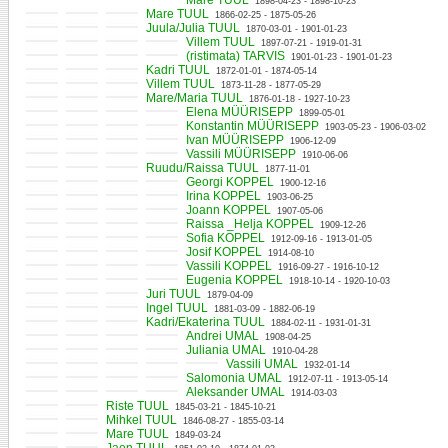
Mare TUUL
1898-04-23 - 1898-10-23
Mare TUUL
1866-02-25 - 1875-05-26
Juula/Julia TUUL
1870-03-01 - 1901-01-23
Villem TUUL
1897-07-21 - 1919-01-31
(ristimata) TARVIS
1901-01-23 - 1901-01-23
Kadri TUUL
1872-01-01 - 1874-05-14
Villem TUUL
1873-11-28 - 1877-05-29
Mare/Maria TUUL
1876-01-18 - 1927-10-23
Elena MÜÜRISEPP
1899-05-01
Konstantin MÜÜRISEPP
1903-05-23 - 1906-03-02
Ivan MÜÜRISEPP
1906-12-09
Vassili MÜÜRISEPP
1910-06-06
Ruudu/Raissa TUUL
1877-11-01
Georgi KOPPEL
1900-12-16
Irina KOPPEL
1903-06-25
Joann KOPPEL
1907-05-06
Raissa _Helja KOPPEL
1909-12-26
Sofia KOPPEL
1912-09-16 - 1913-01-05
Josif KOPPEL
1914-08-10
Vassili KOPPEL
1916-09-27 - 1916-10-12
Eugenia KOPPEL
1918-10-14 - 1920-10-03
Juri TUUL
1879-04-09
Ingel TUUL
1881-03-09 - 1882-06-19
Kadri/Ekaterina TUUL
1884-02-11 - 1931-01-31
Andrei UMAL
1908-04-25
Juliania UMAL
1910-04-28
Vassili UMAL
1932-01-14
Salomonia UMAL
1912-07-11 - 1913-05-14
Aleksander UMAL
1914-03-03
Riste TUUL
1845-03-21 - 1845-10-21
Mihkel TUUL
1846-08-27 - 1855-03-14
Mare TUUL
1849-03-24