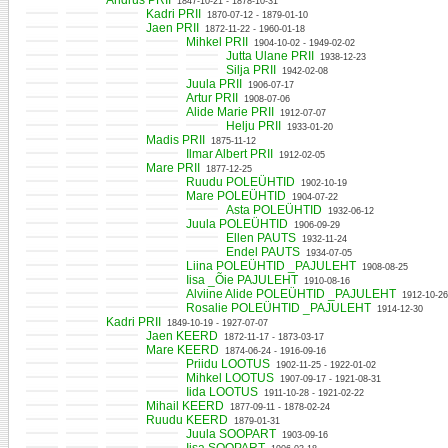
Andrus PRII
1847-10-21 - 1878-10-31
Kadri PRII
1870-07-12 - 1879-01-10
Jaen PRII
1872-11-22 - 1960-01-18
Mihkel PRII
1904-10-02 - 1949-02-02
Jutta Ulane PRII
1938-12-23
Silja PRII
1942-02-08
Juula PRII
1906-07-17
Artur PRII
1908-07-06
Alide Marie PRII
1912-07-07
Helju PRII
1933-01-20
Madis PRII
1875-11-12
Ilmar Albert PRII
1912-02-05
Mare PRII
1877-12-25
Ruudu POLEÜHTID
1902-10-19
Mare POLEÜHTID
1904-07-22
Asta POLEÜHTID
1932-06-12
Juula POLEÜHTID
1906-09-29
Ellen PAUTS
1932-11-24
Endel PAUTS
1934-07-05
Liina POLEÜHTID _PAJULEHT
1908-08-25
Iisa _Õie PAJULEHT
1910-08-16
Alviine Alide POLEÜHTID _PAJULEHT
1912-10-26
Rosalie POLEÜHTID _PAJULEHT
1914-12-30
Kadri PRII
1849-10-19 - 1927-07-07
Jaen KEERD
1872-11-17 - 1873-03-17
Mare KEERD
1874-06-24 - 1916-09-16
Priidu LOOTUS
1902-11-25 - 1922-01-02
Mihkel LOOTUS
1907-09-17 - 1921-08-31
Iida LOOTUS
1911-10-28 - 1921-02-22
Mihail KEERD
1877-09-11 - 1878-02-24
Ruudu KEERD
1879-01-31
Juula SOOPART
1903-09-16