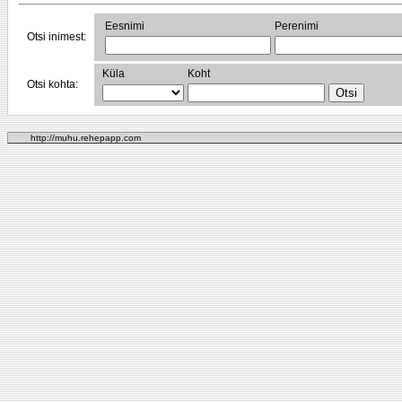
Eesnimi
Perenimi
Otsi inimest:
Küla
Koht
Otsi kohta:
http://muhu.rehepapp.com