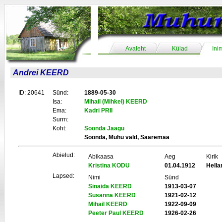
Avaleht
Külad
Ini
Andrei KEERD
ID: 20641
Sünd:
1889-05-30
Isa:
Mihail (Mihkel) KEERD
Ema:
Kadri PRII
Surm:
Koht:
Soonda Jaagu
Soonda, Muhu vald, Saaremaa
Abielud:
Abikaasa
Aeg
Kirik
Kristina KODU
01.04.1912
Hell
Lapsed:
Nimi
Sünd
Sinaida KEERD
1913-03-07
Susanna KEERD
1921-02-12
Mihail KEERD
1922-09-09
Peeter Paul KEERD
1926-02-26