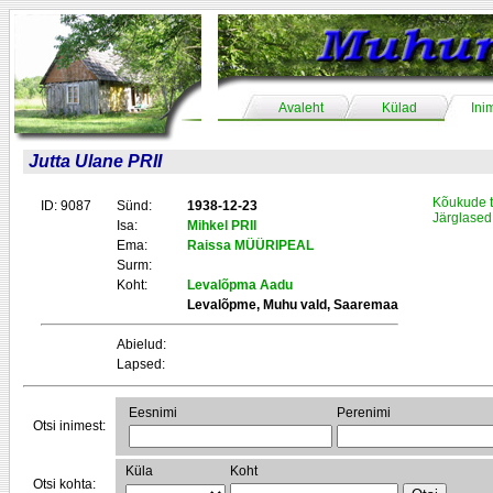
Avaleht
Külad
Ini
Jutta Ulane PRII
Kõukude t
ID: 9087
Sünd:
1938-12-23
Järglased
Isa:
Mihkel PRII
Ema:
Raissa MÜÜRIPEAL
Surm:
Koht:
Levalõpma Aadu
Levalõpme, Muhu vald, Saaremaa
Abielud:
Lapsed:
Eesnimi
Perenimi
Otsi inimest:
Küla
Koht
Otsi kohta: