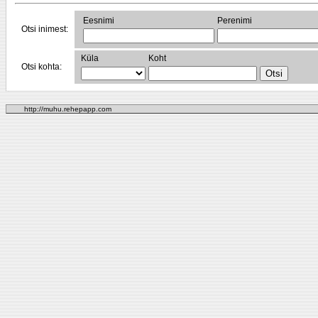
Eesnimi
Perenimi
Otsi inimest:
Küla
Koht
Otsi kohta:
http://muhu.rehepapp.com