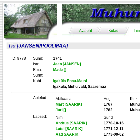
Avaleht
Külad
Ini
Tio [JANSEN/POOLMAA]
ID: 9778
Sünd:
1741
Isa:
Jaen [JANSEN]
Ema:
Made []
Surm:
Koht:
Igaküla Ennu-Matsi
Igaküla, Muhu vald, Saaremaa
Abielud:
Abikaasa
Aeg
Kirik
Mart [SAARIK]
1767
Muhu
Juri []
1782
Muhu
Lapsed:
Nimi
Sünd
Andrus [SAARIK]
1770-10-16
Lutsi [SAARIK]
1771-12-11
Aad SAARIK
1773-09-02