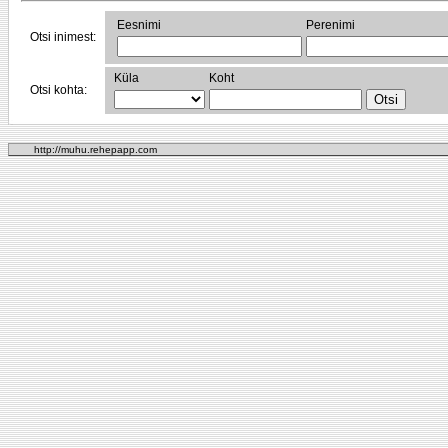
Eesnimi
Perenimi
Otsi inimest:
Küla
Koht
Otsi kohta:
http://muhu.rehepapp.com