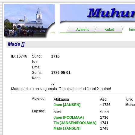
Avaleht
Külad
Ini
Made []
ID: 16746
Sünd:
1716
Isa:
Ema:
Surm:
1786-05-01
Koht:
, ,
Made päritolu on selgumata. Ta paistab olnud Jaani 2. naine!
Abielud:
Abikaasa
Aeg
Kirik
Jaen [JANSEN]
~1736
Muhu
Lapsed:
Nimi
Sünd
Jaen [POOLMAA]
1736
Tio [JANSEN/POOLMAA]
1741
Mats [JANSEN]
1748