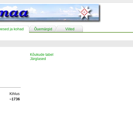
mesed ja kohad
Õuemärgid
Viited
Kõukude tabel
Järglased
Kihlus
~1736