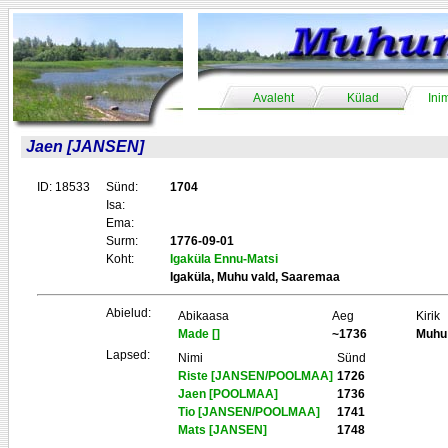
Avaleht
Külad
Ini
Jaen [JANSEN]
ID: 18533
Sünd:
1704
Isa:
Ema:
Surm:
1776-09-01
Koht:
Igaküla Ennu-Matsi
Igaküla, Muhu vald, Saaremaa
Abielud:
Abikaasa
Aeg
Kirik
Made []
~1736
Muhu
Lapsed:
Nimi
Sünd
Riste [JANSEN/POOLMAA]
1726
Jaen [POOLMAA]
1736
Tio [JANSEN/POOLMAA]
1741
Mats [JANSEN]
1748