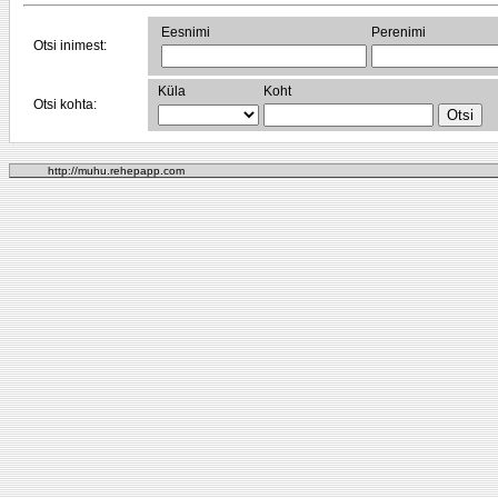
Eesnimi
Perenimi
Otsi inimest:
Küla
Koht
Otsi kohta:
http://muhu.rehepapp.com