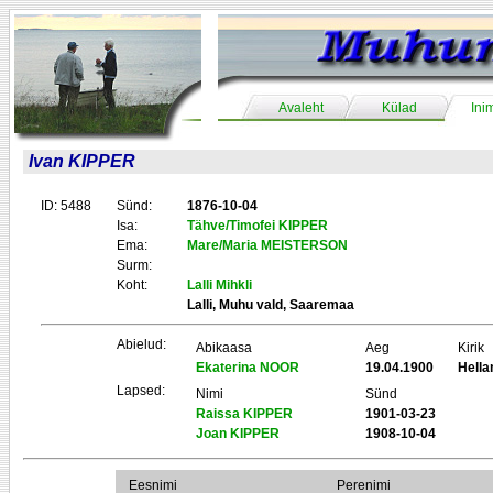
Avaleht
Külad
Ini
Ivan KIPPER
ID: 5488
Sünd:
1876-10-04
Isa:
Tähve/Timofei KIPPER
Ema:
Mare/Maria MEISTERSON
Surm:
Koht:
Lalli Mihkli
Lalli, Muhu vald, Saaremaa
Abielud:
Abikaasa
Aeg
Kirik
Ekaterina NOOR
19.04.1900
Hell
Lapsed:
Nimi
Sünd
Raissa KIPPER
1901-03-23
Joan KIPPER
1908-10-04
Eesnimi
Perenimi