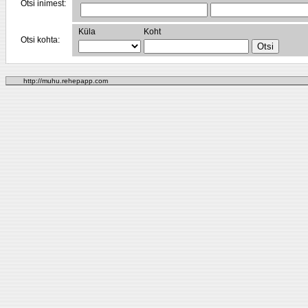
Otsi inimest:
Küla
Koht
Otsi kohta:
http://muhu.rehepapp.com