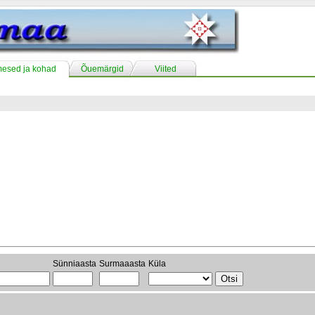
mesed ja kohad
Õuemärgid
Viited
Sünniaasta
Surmaaasta
Küla