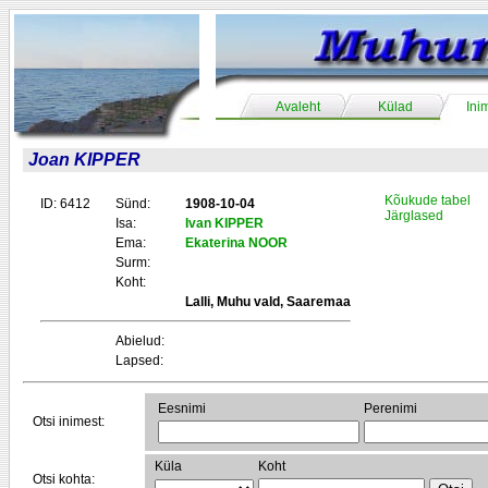
Avaleht
Külad
Ini
Joan KIPPER
Kõukude tabel
ID: 6412
Sünd:
1908-10-04
Järglased
Isa:
Ivan KIPPER
Ema:
Ekaterina NOOR
Surm:
Koht:
Lalli, Muhu vald, Saaremaa
Abielud:
Lapsed:
Eesnimi
Perenimi
Otsi inimest:
Küla
Koht
Otsi kohta: