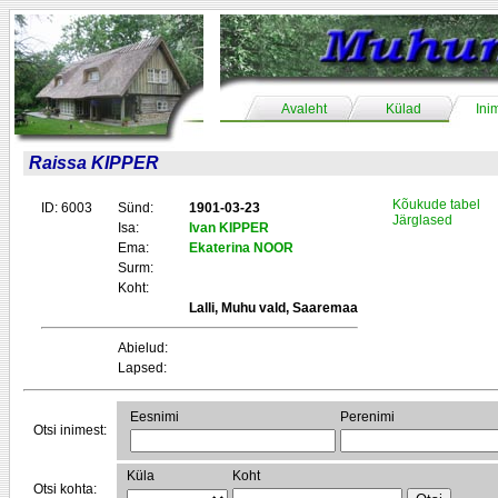
Avaleht
Külad
Ini
Raissa KIPPER
Kõukude tabel
ID: 6003
Sünd:
1901-03-23
Järglased
Isa:
Ivan KIPPER
Ema:
Ekaterina NOOR
Surm:
Koht:
Lalli, Muhu vald, Saaremaa
Abielud:
Lapsed:
Eesnimi
Perenimi
Otsi inimest:
Küla
Koht
Otsi kohta: