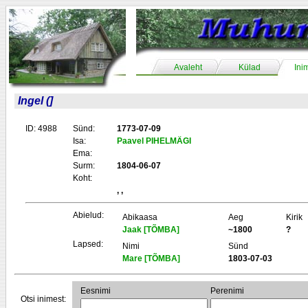
Avaleht
Külad
Ini
Ingel (]
ID: 4988
Sünd:
1773-07-09
Isa:
Paavel PIHELMÄGI
Ema:
Surm:
1804-06-07
Koht:
, ,
Abielud:
Abikaasa
Aeg
Kirik
Jaak [TÕMBA]
~1800
?
Lapsed:
Nimi
Sünd
Mare [TÕMBA]
1803-07-03
Eesnimi
Perenimi
Otsi inimest: