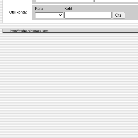
Küla
Koht
Otsi kohta:
http://muhu.rehepapp.com