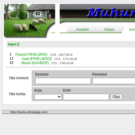
Avaleht
Külad
Ini
Ingel (]
I
Paavel PIHELMÄGI
1742 - 1827-08-22
II
Jaak [PIHELMÄGI]
1710 - 1771-09-29
IE
Made [NAABER]
1711 - 1783-05-06
Eesnimi
Perenimi
Otsi inimest:
Küla
Koht
Otsi kohta:
http://muhu.rehepapp.com