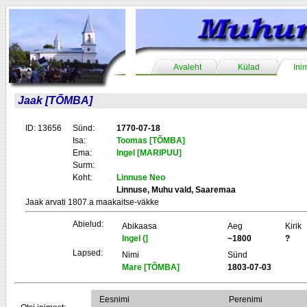
Avaleht
Külad
Ini
Jaak [TÕMBA]
ID: 13656
Sünd:
1770-07-18
Isa:
Toomas [TÕMBA]
Ema:
Ingel [MARIPUU]
Surm:
Koht:
Linnuse Neo
Linnuse, Muhu vald, Saaremaa
Jaak arvati 1807.a maakaitse-väkke
Abielud:
Abikaasa
Aeg
Kirik
Ingel (]
~1800
?
Lapsed:
Nimi
Sünd
Mare [TÕMBA]
1803-07-03
Eesnimi
Perenimi