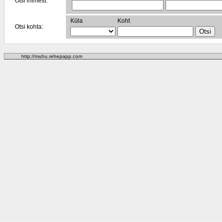
Otsi inimest:
Küla
Koht
Otsi kohta:
http://muhu.rehepapp.com