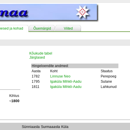
mesed ja kohad
Õuemärgid
Viited
Kõukude tabel
Järglased
Hingeloendite andmed:
Aasta
Koht
Staatus
1782
Linnuse Neo
Perepoeg
1795
Igaküla Mihkli-Aadu
Sulane
1811
Igaküla Mihkli-Aadu
Lahkunud
Kihlus
~1800
Sünniaasta
Surmaaasta
Küla