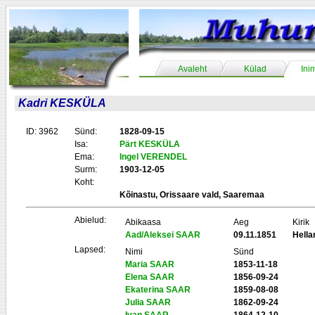
Avaleht
Külad
Ini
Kadri KESKÜLA
ID: 3962
Sünd:
1828-09-15
Isa:
Pärt KESKÜLA
Ema:
Ingel VERENDEL
Surm:
1903-12-05
Koht:
Kõinastu, Orissaare vald, Saaremaa
Abielud:
Abikaasa
Aeg
Kirik
Aad/Aleksei SAAR
09.11.1851
Hell
Lapsed:
Nimi
Sünd
Maria SAAR
1853-11-18
Elena SAAR
1856-09-24
Ekaterina SAAR
1859-08-08
Julia SAAR
1862-09-24