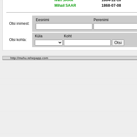
Ivan SAAR
1864-12-10
Mihail SAAR
1868-07-08
Eesnimi
Perenimi
Otsi inimest:
Küla
Koht
Otsi kohta:
http://muhu.rehepapp.com