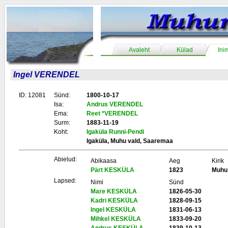
Avaleht
Külad
Ini
Ingel VERENDEL
ID: 12081
Sünd:
1800-10-17
Isa:
Andrus VERENDEL
Ema:
Reet *VERENDEL
Surm:
1883-11-19
Koht:
Igaküla Runni-Pendi
Igaküla, Muhu vald, Saaremaa
Abielud:
Abikaasa
Aeg
Kirik
Pärt KESKÜLA
1823
Muhu
Lapsed:
Nimi
Sünd
Mare KESKÜLA
1826-05-30
Kadri KESKÜLA
1828-09-15
Ingel KESKÜLA
1831-06-13
Mihkel KESKÜLA
1833-09-20