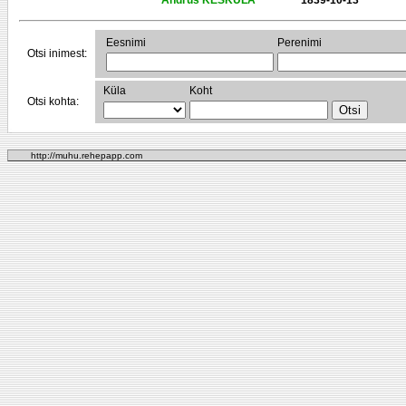
Andrus KESKÜLA
1839-10-13
Eesnimi
Perenimi
Otsi inimest:
Küla
Koht
Otsi kohta:
http://muhu.rehepapp.com