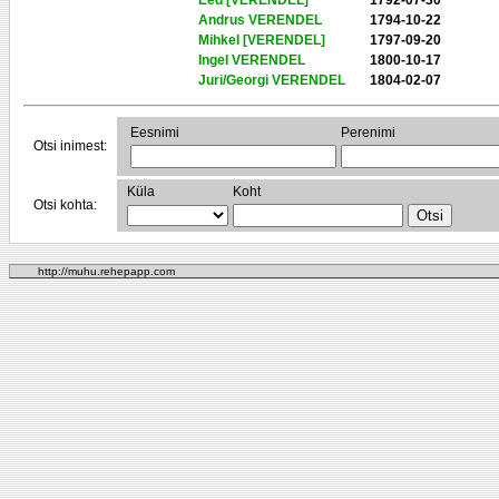
Eed [VERENDEL]
1792-07-30
Andrus VERENDEL
1794-10-22
Mihkel [VERENDEL]
1797-09-20
Ingel VERENDEL
1800-10-17
Juri/Georgi VERENDEL
1804-02-07
Eesnimi
Perenimi
Otsi inimest:
Küla
Koht
Otsi kohta:
http://muhu.rehepapp.com