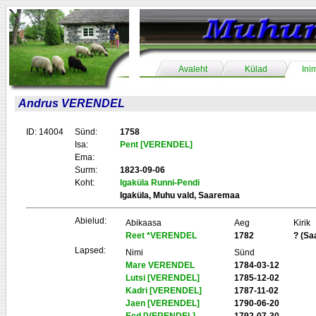
Avaleht
Külad
Ini
Andrus VERENDEL
ID: 14004
Sünd:
1758
Isa:
Pent [VERENDEL]
Ema:
Surm:
1823-09-06
Koht:
Igaküla Runni-Pendi
Igaküla, Muhu vald, Saaremaa
Abielud:
Abikaasa
Aeg
Kirik
Reet *VERENDEL
1782
? (Sa
Lapsed:
Nimi
Sünd
Mare VERENDEL
1784-03-12
Lutsi [VERENDEL]
1785-12-02
Kadri [VERENDEL]
1787-11-02
Jaen [VERENDEL]
1790-06-20