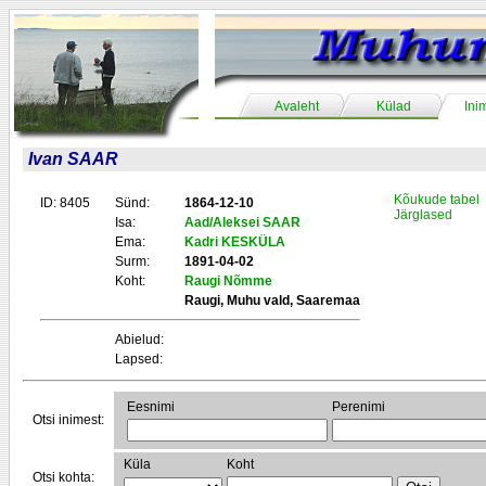
Avaleht
Külad
Ini
Ivan SAAR
Kõukude tabel
ID: 8405
Sünd:
1864-12-10
Järglased
Isa:
Aad/Aleksei SAAR
Ema:
Kadri KESKÜLA
Surm:
1891-04-02
Koht:
Raugi Nõmme
Raugi, Muhu vald, Saaremaa
Abielud:
Lapsed:
Eesnimi
Perenimi
Otsi inimest:
Küla
Koht
Otsi kohta: