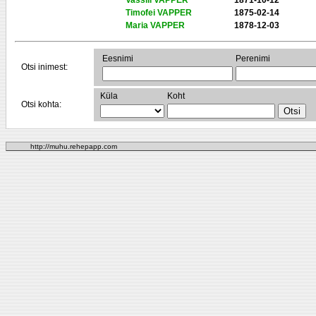
Vassili VAPPER
1871-10-12
Timofei VAPPER
1875-02-14
Maria VAPPER
1878-12-03
Eesnimi
Perenimi
Otsi inimest:
Küla
Koht
Otsi kohta:
http://muhu.rehepapp.com