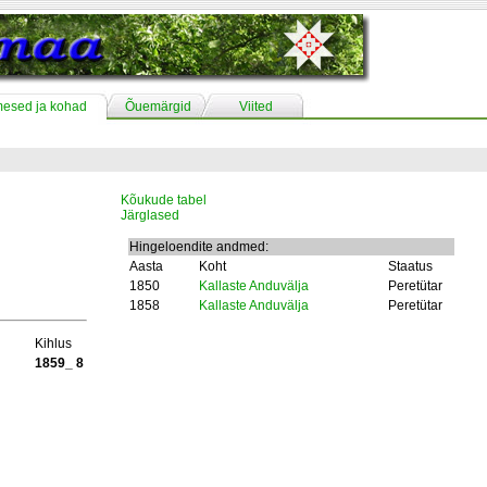
mesed ja kohad
Õuemärgid
Viited
Kõukude tabel
Järglased
Hingeloendite andmed:
Aasta
Koht
Staatus
1850
Kallaste Anduvälja
Peretütar
1858
Kallaste Anduvälja
Peretütar
Kihlus
1859_ 8