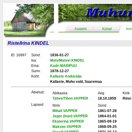
Avaleht
Külad
Ini
Riste/Irina KINDEL
ID: 16997
Sünd:
1836-01-27
Isa:
Mats/Matvei KINDEL
Ema:
Kadri MARIPUU
Surm:
1878-12-27
Koht:
Kallaste Anduvälja
Kallaste, Muhu vald, Saaremaa
Abielud:
Abikaasa
Aeg
Kirik
Tähve/Tihon VAPPER
18.10.1859
Rinsi
Lapsed:
Nimi
Sünd
Mihail VAPPER
1861-07-28
Jegor (Ivan) VAPPER
1864-01-01
Ekaterina VAPPER
1865-09-19
Maksim VAPPER
1868-09-25