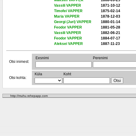
Maksim VAPPER
1868-09-25
Vassili VAPPER
1871-10-12
Timofei VAPPER
1875-02-14
Maria VAPPER
1878-12-03
Georgi (Juri) VAPPER
1880-01-14
Feodor VAPPER
1881-05-28
Vassili VAPPER
1882-06-21
Feodor VAPPER
1884-07-17
Aleksei VAPPER
1887-11-23
Eesnimi
Perenimi
Otsi inimest:
Küla
Koht
Otsi kohta:
http://muhu.rehepapp.com