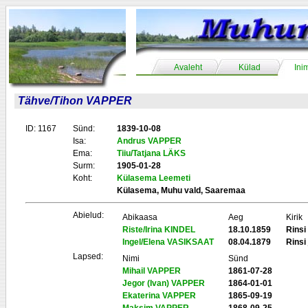
Avaleht
Külad
Ini
Tähve/Tihon VAPPER
ID: 1167
Sünd:
1839-10-08
Isa:
Andrus VAPPER
Ema:
Tiiu/Tatjana LÄKS
Surm:
1905-01-28
Koht:
Külasema Leemeti
Külasema, Muhu vald, Saaremaa
Abielud:
Abikaasa
Aeg
Kirik
Riste/Irina KINDEL
18.10.1859
Rinsi
Ingel/Elena VASIKSAAT
08.04.1879
Rinsi 
Lapsed:
Nimi
Sünd
Mihail VAPPER
1861-07-28
Jegor (Ivan) VAPPER
1864-01-01
Ekaterina VAPPER
1865-09-19