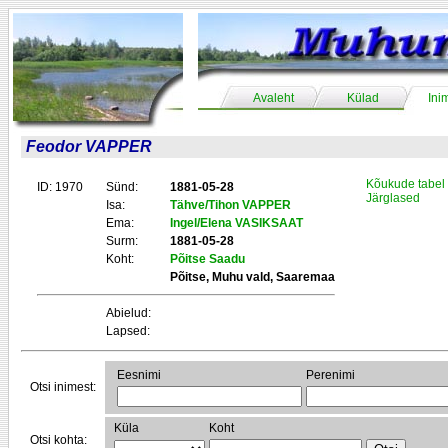
Avaleht
Külad
Ini
Feodor VAPPER
Kõukude tabel
ID: 1970
Sünd:
1881-05-28
Järglased
Isa:
Tähve/Tihon VAPPER
Ema:
Ingel/Elena VASIKSAAT
Surm:
1881-05-28
Koht:
Põitse Saadu
Põitse, Muhu vald, Saaremaa
Abielud:
Lapsed:
Eesnimi
Perenimi
Otsi inimest:
Küla
Koht
Otsi kohta: