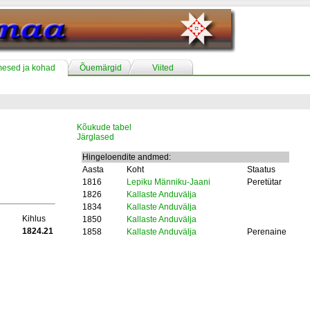
mesed ja kohad
Õuemärgid
Viited
Kõukude tabel
Järglased
Hingeloendite andmed:
Aasta
Koht
Staatus
1816
Lepiku Männiku-Jaani
Peretütar
1826
Kallaste Anduvälja
1834
Kallaste Anduvälja
Kihlus
1850
Kallaste Anduvälja
1824.21
1858
Kallaste Anduvälja
Perenaine