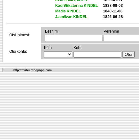
Riste/Irina KINDEL
1836-01-27
Kadri/Ekaterina KINDEL
1838-09-03
Madis KINDEL
1840-11-08
Jaen/Ivan KINDEL
1846-06-28
Eesnimi
Perenimi
Otsi inimest:
Küla
Koht
Otsi kohta:
http://muhu.rehepapp.com