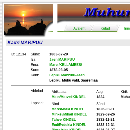
Avaleht
Külad
Ini
Kadri MARIPUU
ID: 12134
Sünd:
1803-07-29
Isa:
Jaen MARIPUU
Ema:
Mare /KELLAMEES/
Surm:
1878-03-05
Koht:
Lepiku Männiku-Jaani
Lepiku, Muhu vald, Saaremaa
Abielud:
Abikaasa
Aeg
Kirik
Mats/Matvei KINDEL
1824
Muhu
Lapsed:
Nimi
Sünd
Mare/Maria KINDEL
1826-03-11
Mihkel/Mihail KINDEL
1829-09-26
Tähve KINDEL
1832-11-21
Eed/Evdokia KINDEL
1833-12-31