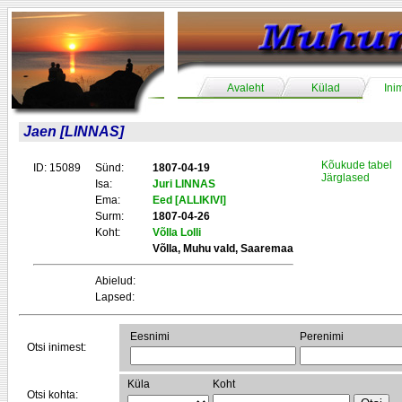
Avaleht
Külad
Ini
Jaen [LINNAS]
Kõukude tabel
ID: 15089
Sünd:
1807-04-19
Järglased
Isa:
Juri LINNAS
Ema:
Eed [ALLIKIVI]
Surm:
1807-04-26
Koht:
Võlla Lolli
Võlla, Muhu vald, Saaremaa
Abielud:
Lapsed:
Eesnimi
Perenimi
Otsi inimest:
Küla
Koht
Otsi kohta: