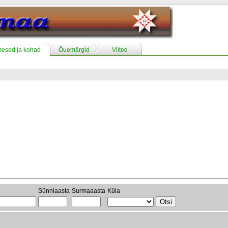
mesed ja kohad
Õuemärgid
Viited
Sünniaasta
Surmaaasta
Küla