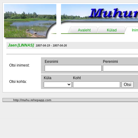
Avaleht
Külad
Ini
Jaen [LINNAS]
1807-04-19 - 1807-04-26
Eesnimi
Perenimi
Otsi inimest:
Küla
Koht
Otsi kohta:
http://muhu.rehepapp.com