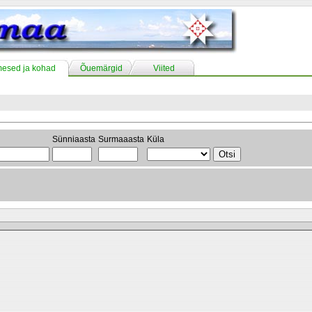
mesed ja kohad
Õuemärgid
Viited
Sünniaasta
Surmaaasta
Küla