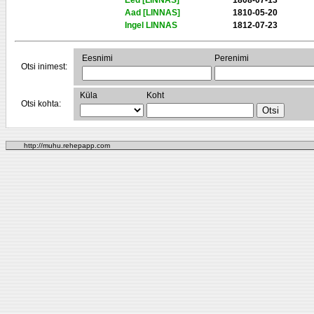
Eed [LINNAS]
1808-07-13
Aad [LINNAS]
1810-05-20
Ingel LINNAS
1812-07-23
Eesnimi
Perenimi
Otsi inimest:
Küla
Koht
Otsi kohta:
http://muhu.rehepapp.com