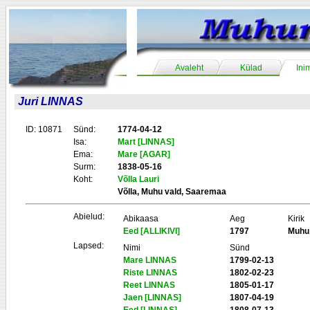
Avaleht
Külad
Ini
Juri LINNAS
ID: 10871
Sünd:
1774-04-12
Isa:
Mart [LINNAS]
Ema:
Mare [AGAR]
Surm:
1838-05-16
Koht:
Võlla Lauri
Võlla, Muhu vald, Saaremaa
Abielud:
Abikaasa
Aeg
Kirik
Eed [ALLIKIVI]
1797
Muhu
Lapsed:
Nimi
Sünd
Mare LINNAS
1799-02-13
Riste LINNAS
1802-02-23
Reet LINNAS
1805-01-17
Jaen [LINNAS]
1807-04-19