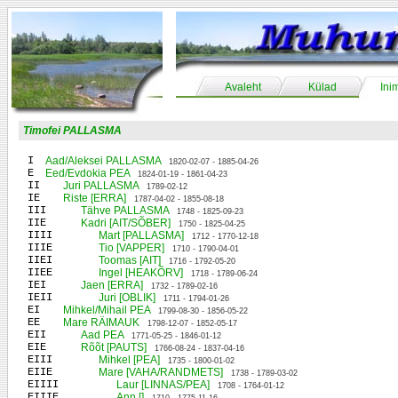
Avaleht
Külad
Ini
Timofei PALLASMA
I
Aad/Aleksei PALLASMA
1820-02-07 - 1885-04-26
E
Eed/Evdokia PEA
1824-01-19 - 1861-04-23
II
Juri PALLASMA
1789-02-12
IE
Riste [ERRA]
1787-04-02 - 1855-08-18
III
Tähve PALLASMA
1748 - 1825-09-23
IIE
Kadri [AIT/SÕBER]
1750 - 1825-04-25
IIII
Mart [PALLASMA]
1712 - 1770-12-18
IIIE
Tio [VAPPER]
1710 - 1790-04-01
IIEI
Toomas [AIT]
1716 - 1792-05-20
IIEE
Ingel [HEAKÕRV]
1718 - 1789-06-24
IEI
Jaen [ERRA]
1732 - 1789-02-16
IEII
Juri [OBLIK]
1711 - 1794-01-26
EI
Mihkel/Mihail PEA
1799-08-30 - 1856-05-22
EE
Mare RÄIMAUK
1798-12-07 - 1852-05-17
EII
Aad PEA
1771-05-25 - 1846-01-12
EIE
Rõõt [PAUTS]
1766-08-24 - 1837-04-16
EIII
Mihkel [PEA]
1735 - 1800-01-02
EIIE
Mare [VAHA/RANDMETS]
1738 - 1789-03-02
EIIII
Laur [LINNAS/PEA]
1708 - 1764-01-12
EIIIE
Ann []