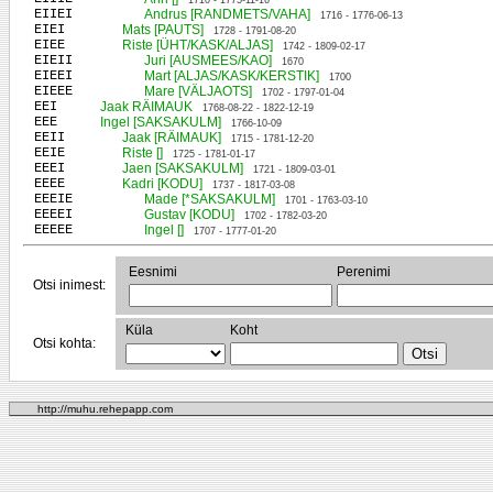
1710 - 1775-11-16
EIIEI
Andrus [RANDMETS/VAHA]
1716 - 1776-06-13
EIEI
Mats [PAUTS]
1728 - 1791-08-20
EIEE
Riste [ÜHT/KASK/ALJAS]
1742 - 1809-02-17
EIEII
Juri [AUSMEES/KAO]
1670
EIEEI
Mart [ALJAS/KASK/KERSTIK]
1700
EIEEE
Mare [VÄLJAOTS]
1702 - 1797-01-04
EEI
Jaak RÄIMAUK
1768-08-22 - 1822-12-19
EEE
Ingel [SAKSAKULM]
1766-10-09
EEII
Jaak [RÄIMAUK]
1715 - 1781-12-20
EEIE
Riste []
1725 - 1781-01-17
EEEI
Jaen [SAKSAKULM]
1721 - 1809-03-01
EEEE
Kadri [KODU]
1737 - 1817-03-08
EEEIE
Made [*SAKSAKULM]
1701 - 1763-03-10
EEEEI
Gustav [KODU]
1702 - 1782-03-20
EEEEE
Ingel []
1707 - 1777-01-20
Eesnimi
Perenimi
Otsi inimest:
Küla
Koht
Otsi kohta:
http://muhu.rehepapp.com