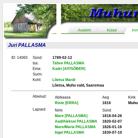
Avaleht
Külad
Ini
Juri PALLASMA
ID: 14065
Sünd:
1789-02-12
Isa:
Tähve PALLASMA
Ema:
Kadri [AIT/SÕBER]
Surm:
Koht:
Lõetsa Mardi
Lõetsa, Muhu vald, Saaremaa
Abielud:
Abikaasa
Aeg
Kirik
Riste [ERRA]
1816
Muhu
Lapsed:
Nimi
Sünd
Mare [PALLASMA]
1818-04-26
Aad/Aleksei PALLASMA
1820-02-07
Mare/Maria PALLASMA
1826-01-16
Ingel PALLASMA
1830-07-10