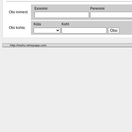
Eesnimi
Perenimi
Otsi inimest:
Küla
Koht
Otsi kohta:
http://muhu.rehepapp.com