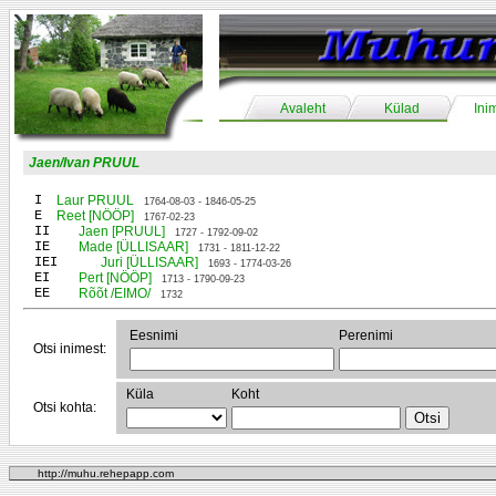
Avaleht
Külad
Ini
Jaen/Ivan PRUUL
I
Laur PRUUL
1764-08-03 - 1846-05-25
E
Reet [NÖÖP]
1767-02-23
II
Jaen [PRUUL]
1727 - 1792-09-02
IE
Made [ÜLLISAAR]
1731 - 1811-12-22
IEI
Juri [ÜLLISAAR]
1693 - 1774-03-26
EI
Pert [NÖÖP]
1713 - 1790-09-23
EE
Rõõt /EIMO/
1732
Eesnimi
Perenimi
Otsi inimest:
Küla
Koht
Otsi kohta:
http://muhu.rehepapp.com