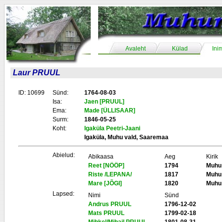
Avaleht
Külad
Ini
Laur PRUUL
ID: 10699
Sünd:
1764-08-03
Isa:
Jaen [PRUUL]
Ema:
Made [ÜLLISAAR]
Surm:
1846-05-25
Koht:
Igaküla Peetri-Jaani
Igaküla, Muhu vald, Saaremaa
Abielud:
Abikaasa
Aeg
Kirik
Reet [NÖÖP]
1794
Muhu
Riste /LEPANA/
1817
Muhu
Mare [JÕGI]
1820
Muhu
Lapsed:
Nimi
Sünd
Andrus PRUUL
1796-12-02
Mats PRUUL
1799-02-18