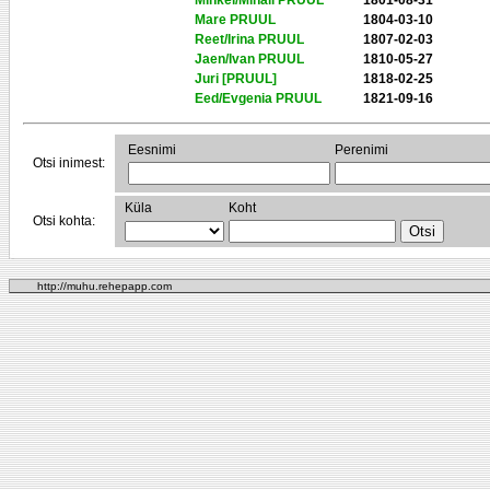
Mihkel/Mihail PRUUL
1801-08-31
Mare PRUUL
1804-03-10
Reet/Irina PRUUL
1807-02-03
Jaen/Ivan PRUUL
1810-05-27
Juri [PRUUL]
1818-02-25
Eed/Evgenia PRUUL
1821-09-16
Eesnimi
Perenimi
Otsi inimest:
Küla
Koht
Otsi kohta:
http://muhu.rehepapp.com